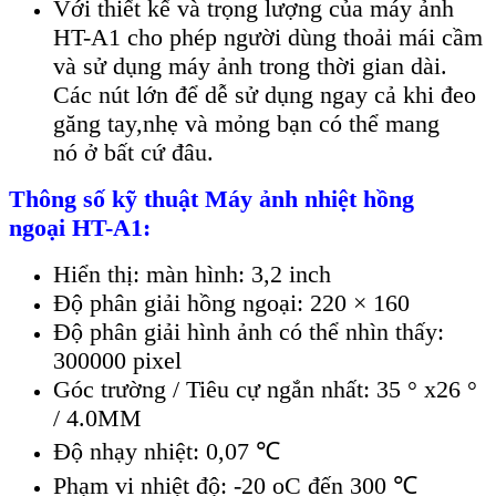
Với thiết kế v
à tr
ọng lượng của m
áy
ảnh
HT-A1 cho ph
ép ngư
ời d
ùng tho
ải m
ái c
ầm
v
à s
ử dụng m
áy
ảnh trong thời gian d
ài.
Các nút l
ớn để dễ sử dụng ngay cả khi đeo
găng tay,nhẹ v
à m
ỏng bạn c
ó th
ể mang
n
ó
ở bất cứ đ
âu.
Thông s
ố kỹ thuật
Máy ảnh nhiệt
hồng
ngoại
HT-A1:
Hiển thị: m
àn hình: 3,2 inch
Đ
ộ ph
ân gi
ải hồng ngoại: 220
× 160
Đ
ộ ph
ân gi
ải h
ình
ảnh c
ó th
ể nh
ìn th
ấy:
300000 pixel
G
óc trư
ờng / Ti
êu c
ự ngắn nhất: 35
° x26 °
/ 4.0MM
Đ
ộ nhạy nhiệt: 0,07
℃
Ph
ạm vi nhiệt độ: -20
oC đến 300
℃