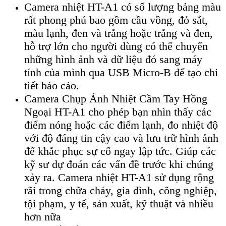
Camera nhiệt HT-A1 c
ó s
ố lượng bảng m
àu
r
ất phong ph
ú bao g
ồm cầu vồng, đỏ sắt,
m
àu l
ạnh, đen v
à tr
ắng hoặc trắng v
à đen,
h
ỗ trợ lớn cho người d
ùng có th
ể chuyển
những h
ình
ảnh v
à d
ữ liệu đ
ó sang máy
tính c
ủa m
ình qua USB Micro-B đ
ể tạo chi
tiết b
áo cáo.
Camera Chụp Ảnh Nhiệt Cầm Tay Hồng
Ngoại HT-A1 cho phép b
ạn nh
ìn th
ấy c
ác
đi
ểm n
óng ho
ặc c
ác đi
ểm lạnh, đo nhiệt độ
với độ đ
áng tin c
ậy cao v
à lưu tr
ữ h
ình
ảnh
để khắc phục sự cố ngay lập tức. Gi
úp các
k
ỹ sư dự đo
án các v
ấn đề trước khi ch
úng
x
ảy ra. Camera nhiệt HT-A1 sử dụng rộng
r
ãi trong ch
ữa ch
áy, gia đình, công nghi
ệp,
tội phạm, y tế, sản xuất, kỹ thuật v
à nhi
ều
hơn nữa