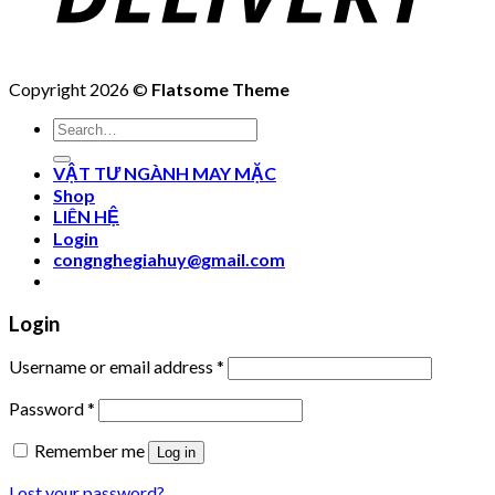
Copyright 2026 ©
Flatsome Theme
Search
for:
VẬT TƯ NGÀNH MAY MẶC
Shop
LIÊN HỆ
Login
congnghegiahuy@gmail.com
Login
Username or email address
*
Password
*
Remember me
Log in
Lost your password?