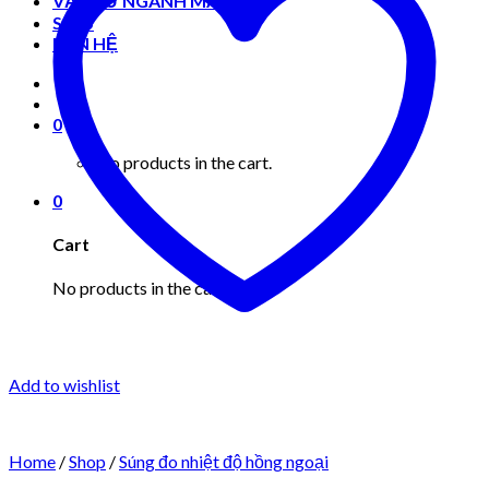
VẬT TƯ NGÀNH MAY MẶC
Shop
LIÊN HỆ
0
No products in the cart.
0
Cart
No products in the cart.
Add to wishlist
Home
/
Shop
/
Súng đo nhiệt độ hồng ngoại