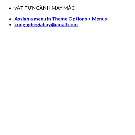
Skip
vẬT TƯNGÀNH MAY MẶC
to
Assign a menu in Theme Options > Menus
content
congnghegiahuy@gmail.com