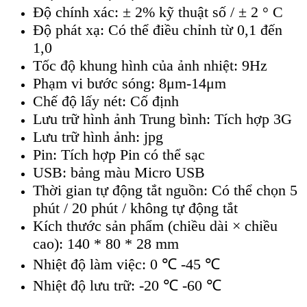
Độ ch
ính xác: ± 2% k
ỹ thuật số /
± 2 ° C
Đ
ộ ph
át x
ạ: C
ó th
ể điều chỉnh từ 0,1 đến
1,0
Tốc độ khung h
ình c
ủa ảnh nhiệt: 9Hz
Phạm vi bước s
óng: 8
μm-14μm
Ch
ế độ lấy n
ét: C
ố định
Lưu trữ h
ình
ảnh Trung b
ình: Tích h
ợp 3G
Lưu trữ h
ình
ảnh: jpg
Pin: T
ích h
ợp Pin c
ó th
ể sạc
USB: bảng m
àu Micro USB
Th
ời gian tự động tắt nguồn: C
ó th
ể chọn 5
ph
út / 20 phút / không t
ự động tắt
K
ích thư
ớc sản phẩm (chiều d
ài × chi
ều
cao): 140 * 80 * 28 mm
Nhiệt độ l
àm vi
ệc: 0
℃
-45 ℃
Nhi
ệt độ lưu trữ: -20
℃
-60 ℃