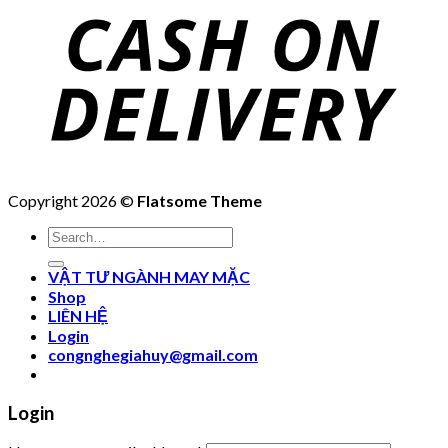
Copyright 2026 ©
Flatsome Theme
Search
for:
VẬT TƯ NGÀNH MAY MẶC
Shop
LIÊN HỆ
Login
congnghegiahuy@gmail.com
Login