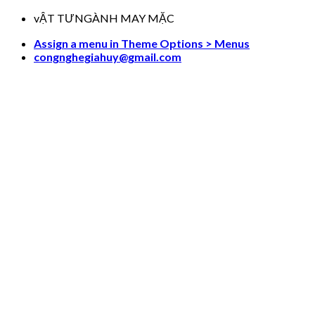
Skip
vẬT TƯNGÀNH MAY MẶC
to
Assign a menu in Theme Options > Menus
content
congnghegiahuy@gmail.com