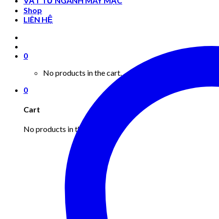
VẬT TƯ NGÀNH MAY MẶC
Shop
LIÊN HỆ
0
No products in the cart.
0
Cart
No products in the cart.