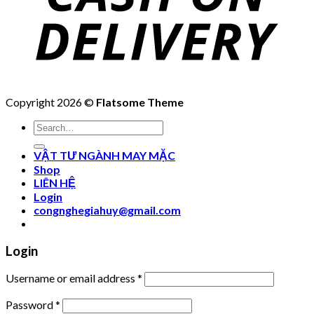
Copyright 2026 ©
Flatsome Theme
Search
for:
VẬT TƯ NGÀNH MAY MẶC
Shop
LIÊN HỆ
Login
congnghegiahuy@gmail.com
Login
Username or email address
*
Password
*