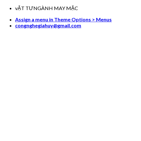
Skip
vẬT TƯNGÀNH MAY MẶC
to
Assign a menu in Theme Options > Menus
content
congnghegiahuy@gmail.com