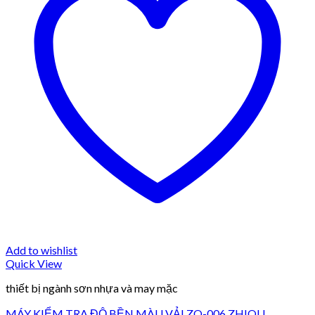
Add to wishlist
Quick View
thiết bị ngành sơn nhựa và may mặc
MÁY KIỂM TRA ĐỘ BỀN MÀU VẢI ZQ-006 ZHIQU