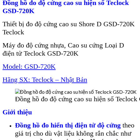
Đồng hồ đo độ cứng cao su hiện số Teclock
GSD-720K
Thiết bị đo độ cứng cao su Shore D GSD-720K
Teclock
Máy đo độ cứng nhựa, Cao su cứng Loại D
điện tử Teclock GSD-720K
Model: GSD-720K
Hãng SX: Teclock – Nhật Bản
Đồng hồ đo độ cứng cao su hiện số Tecloc
Giới thiệu
Đồng hồ đo hiển thị
điện tử
độ cứng
theo
gi
á tr
ị cho d
ù v
ật liệu kh
ông r
ắn chắc như