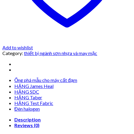
Add to wishlist
Category:
thiết bị ngành sơn nhựa và may mặc
Ống phá mẫu cho máy cất đạm
HÃNG James Heal
HÃNG SDC
HÃNG Taber
HÃNG Test Fabric
Đèn halogen
Description
Reviews (0)