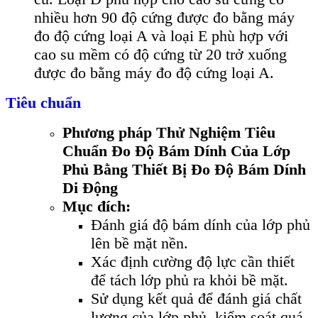
nhi
ều hơn 90 độ cứng được đo bằng m
áy
đo đ
ộ cứng loại A v
à lo
ại E ph
ù h
ợp với
cao su mềm c
ó đ
ộ cứng từ 20 trở xuống
được đo bằng m
áy đo đ
ộ cứng loại A.
Tiêu chuẩn
Phương pháp Thử Nghiệm Tiêu
Chuẩn Đo Độ Bám Dính Của Lớp
Phủ Bằng Thiết Bị Đo Độ Bám Dính
Di Động
Mục đích:
Đánh giá độ bám dính của lớp phủ
lên bề mặt nền.
Xác định cường độ lực cần thiết
để tách lớp phủ ra khỏi bề mặt.
Sử dụng kết quả để đánh giá chất
lượng của lớp phủ, kiểm soát quá