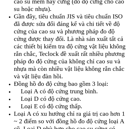
cao su mềm hay cứng (đo độ cứng cho cao
su hoặc nhựa).
Gần đ
ây, tiêu chu
ẩn JIS v
à tiêu chu
ẩn ISO
đ
ã đư
ợc sửa đổi đ
áng k
ể v
à chi ti
ết về độ
cứng của cao su v
à phương pháp đo đ
ộ
cứng được thay đổi. L
à nhà s
ản xuất tất cả
c
ác thi
ết bị kiểm tra độ cứng vật liệu kh
ông
r
ắn chắc, Teclock đề xuất rất nhiều phương
ph
áp đo đ
ộ cứng của kh
ông ch
ỉ cao su v
à
nh
ựa m
à còn nhi
ều vật liệu kh
ông r
ắn chắc
v
à v
ật liệu đ
àn h
ồi.
Đồng hồ đo độ cứng
bao gồm 3 loại:
Loại A c
ó đ
ộ cứng trung b
ình.
Lo
ại D c
ó đ
ộ cứng cao.
Loại E c
ó đ
ộ cứng thấp.
Loại A c
ó xu hư
ớng chỉ ra gi
á tr
ị cao hơn 1
~ 2 điểm so với đồng hồ đo độ cứng loại A
cũ. Loại D ph
ù h
ợp cho cao su cứng c
ó