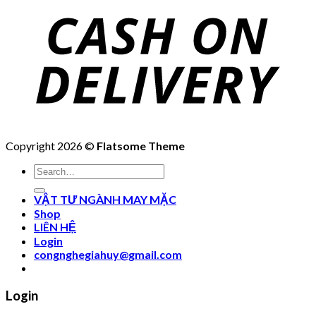
Copyright 2026 ©
Flatsome Theme
Search
for:
VẬT TƯ NGÀNH MAY MẶC
Shop
LIÊN HỆ
Login
congnghegiahuy@gmail.com
Login