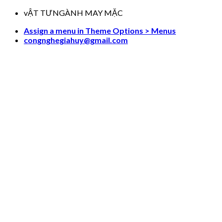
Skip
vẬT TƯNGÀNH MAY MẶC
to
Assign a menu in Theme Options > Menus
content
congnghegiahuy@gmail.com