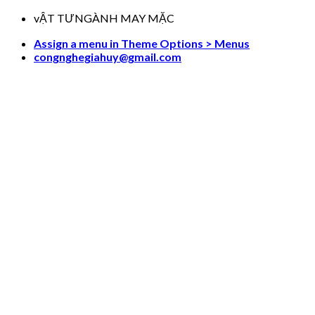
Skip
vẬT TƯNGÀNH MAY MẶC
to
Assign a menu in Theme Options > Menus
content
congnghegiahuy@gmail.com