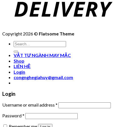
Copyright 2026 ©
Flatsome Theme
Search
for:
VẬT TƯ NGÀNH MAY MẶC
Shop
LIÊN HỆ
Login
congnghegiahuy@gmail.com
Login
Username or email address
*
Password
*
Remember me
Log in