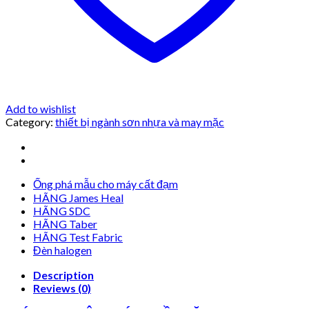
Add to wishlist
Category:
thiết bị ngành sơn nhựa và may mặc
Ống phá mẫu cho máy cất đạm
HÃNG James Heal
HÃNG SDC
HÃNG Taber
HÃNG Test Fabric
Đèn halogen
Description
Reviews (0)