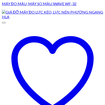
MÁY ĐO MÀU, MÁY SO MÀU iWAVE WF-32