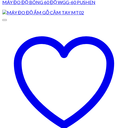
MÁY ĐO ĐỘ BÓNG 60 ĐỘ WGG-60 PUSHEN