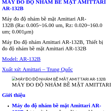
MÁY ĐO ĐỘ NHÁM BỀ MẶT AMITTARI
AR-132B
Máy đo độ nhám bề mặt Amittari AR-
132
B (Ra: 0.005~16.00 um,
Rz:
0.020~160.0
um
; 0.001μm)
Máy Đo độ nhám Amittari AR-132B, Thiết bị
đo độ nhám bề mặt Amittari AR-132B
Model:
AR-132B
Xuất xứ: Amittari – Trung Quốc
MÁY ĐO ĐỘ NHÁM BỀ MẶT AMITTARI
Giới thiệu
Máy đo đ
ộ nh
ám b
ề mặt Amittari AR-