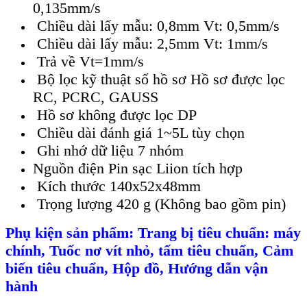
0,135mm/s
Chiều dài lấy mẫu: 0,8mm Vt: 0,5mm/s
Chiều dài lấy mẫu: 2,5mm Vt: 1mm/s
Trả về Vt=1mm/s
Bộ lọc kỹ thuật số hồ sơ Hồ sơ được lọc
RC, PCRC, GAUSS
Hồ sơ không được lọc DP
Chiều dài đánh giá 1~5L tùy chọn
Ghi nhớ dữ liệu 7 nhóm
Nguồn điện Pin sạc Liion tích hợp
Kích thước 140x52x48mm
Trọng lượng 420 g (Không bao gồm pin)
Ph
ụ kiện sản phẩm
:
Trang b
ị tiêu chuẩn
: máy
chính,
Tuốc nơ vít nhỏ
, t
ấm
tiêu chu
ẩn
, C
ảm
biến tiêu chuẩn,
H
ộ
p đ
ồ
,
Hướng dẫn vận
hành