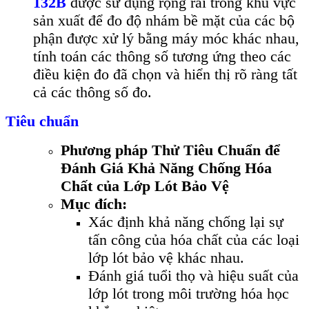
132B
được sử dụng rộng r
ãi trong khu v
ực
sản xuất để đo độ nh
ám b
ề mặt của c
ác b
ộ
phận được xử l
ý b
ằng m
áy móc khác nhau,
tính toán các thông s
ố tương ứng theo c
ác
đi
ều kiện đo đ
ã ch
ọn v
à hi
ển thị r
õ ràng t
ất
cả c
ác thông s
ố đo.
Tiêu chuẩn
Phương pháp Thử Tiêu Chuẩn để
Đánh Giá Khả Năng Chống Hóa
Chất của Lớp Lót Bảo Vệ
Mục đích:
Xác định khả năng chống lại sự
tấn công của hóa chất của các loại
lớp lót bảo vệ khác nhau.
Đánh giá tuổi thọ và hiệu suất của
lớp lót trong môi trường hóa học