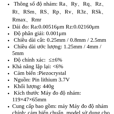
Thông số độ nhám: Ra、Ry、Rq、Rz、
Rt、RSm、RS、Rp、Rv、R3z、RSk、
Rmax、Rmr
Dải đo: Ra:0.00516μm Rz:0.02160μm
Độ phân giải: 0.001μm
Chiều dài cắt: 0.25mm / 0.8mm / 2.5mm
Chiều dài ước lượng: 1.25mm / 4mm /
5mm
Độ chính xác: ≤±6%
Khả năng lặp lại: <6%
Cảm biến :Piezocrystal
Nguồn: Pin lithium 3.7V
Khối lượng: 440g
Kích thước Máy đo độ nhám:
119×47×65mm
Cung cấp bao gồm: máy Máy đo độ nhám
chính; cảm biến chuẩn, model sử dụng cho