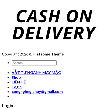
Copyright 2026 ©
Flatsome Theme
Search
for:
VẬT TƯ NGÀNH MAY MẶC
Shop
LIÊN HỆ
Login
congnghegiahuy@gmail.com
Login