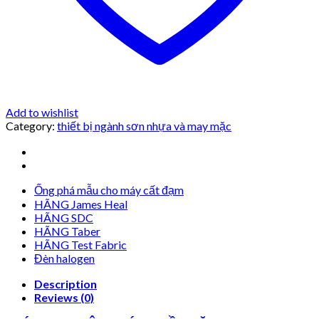
Add to wishlist
Category:
thiết bị ngành sơn nhựa và may mặc
Ống phá mẫu cho máy cất đạm
HÃNG James Heal
HÃNG SDC
HÃNG Taber
HÃNG Test Fabric
Đèn halogen
Description
Reviews (0)