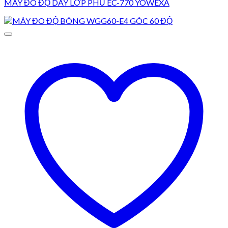
MÁY ĐO ĐỘ DÀY LỚP PHỦ EC-770 YOWEXA