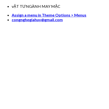
Skip
vẬT TƯNGÀNH MAY MẶC
to
Assign a menu in Theme Options > Menus
content
congnghegiahuy@gmail.com