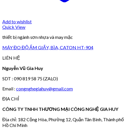
Add to wishlist
Quick View
thiết bị ngành sơn nhựa và may mặc
MÁY ĐO ĐỘ ẨM GIẤY, BÌA, CATON HT-904
LIÊN HỆ
Nguyễn Vũ Gia Huy
SDT : 090 819 58 75 (ZALO)
Email :
congnghegiahuy@gmail.com
ĐỊA CHỈ
CÔNG TY TNHH THƯƠNG MẠI CÔNG NGHỆ GIA HUY
Địa chỉ: 182 Cộng Hòa, Phường 12, Quận Tân Bình, Thành phố
Hồ Chí Minh