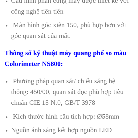
Cấu hình phần cứng máy được thiết kế với
công nghệ tiên tiến
Màn hình góc xiên 150, phù hợp hơn với
góc quan sát của mắt.
Th
ông s
ố kỹ thuật
m
áy quang ph
ổ so m
àu
Colorimeter NS800
:
Phương pháp quan sát/ chiếu sáng hệ
thống: 450/00, quan sát dọc phù hợp tiêu
chuẩn CIE 15 N.0, GB/T 3978
Kích thước hình cầu tích hợp: Ø58mm
Nguồn ánh sáng kết hợp nguồn LED