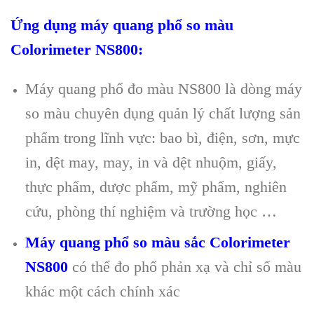
Ứng dụng m
áy quang ph
ổ so m
àu
Colorimeter NS800:
Máy quang phổ đo màu NS800 là dòng máy
so màu chuyên d
ụng quản l
ý ch
ất lượng sản
phẩm trong lĩnh vực: bao b
ì, đi
ện, sơn, mực
in, dệt may, may, in v
à d
ệt nhuộm, giấy,
thực phẩm, dược phẩm, mỹ phẩm, nghi
ên
c
ứu, ph
òng thí nghi
ệm v
à trư
ờng học …
Máy quang ph
ổ so m
àu sắc Colorimeter
NS800
c
ó th
ể đo phổ phản xạ v
à ch
ỉ số m
àu
khác m
ột c
ách chính xác