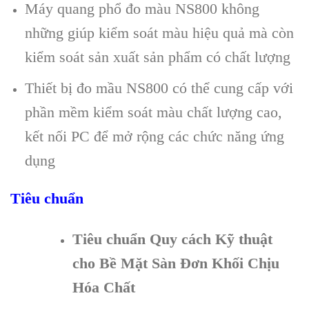
Máy quang phổ đo m
àu NS800 không
nh
ững gi
úp ki
ểm so
át màu hi
ệu quả m
à còn
ki
ểm so
át s
ản xuất sản phẩm c
ó ch
ất lượng
Thiết bị
đo mầu
NS800 c
ó th
ể cung cấp với
phần mềm kiểm so
át màu ch
ất lượng cao,
kết nối PC để mở rộng c
ác ch
ức năng ứng
dụng
Tiêu chuẩn
Tiêu chuẩn Quy cách Kỹ thuật
cho Bề Mặt Sàn Đơn Khối Chịu
Hóa Chất