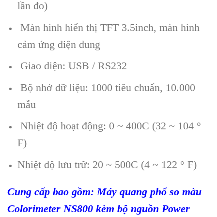
lần đo)
Màn hình hiển thị TFT 3.5inch, màn hình
cảm ứng điện dung
Giao diện: USB / RS232
Bộ nhớ dữ liệu: 1000 tiêu chuẩn, 10.000
mẫu
Nhiệt độ hoạt động: 0 ~ 400C (32 ~ 104 °
F)
Nhiệt độ lưu trữ: 20 ~ 500C (4 ~ 122 ° F)
Cung c
ấp bao gồm: M
áy quang ph
ổ so m
àu
Colorimeter NS800 kèm b
ộ nguồn Power