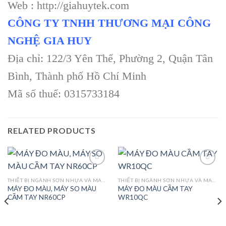
Web : http://giahuytek.com
CÔNG TY TNHH THƯƠNG MẠI CÔNG
NGHỆ GIA HUY
Địa chỉ: 122/3 Yên Thế, Phường 2, Quận Tân
Bình, Thành phố Hồ Chí Minh
Mã số thuế: 0315733184
RELATED PRODUCTS
THIẾT BỊ NGÀNH SƠN NHỰA VÀ MAY MẶC
THIẾT BỊ NGÀNH SƠN NHỰA VÀ MAY MẶC
MÁY ĐO MÀU, MÁY SO MÀU
MÁY ĐO MÀU CẦM TAY
Add to
Add to
CẦM TAY NR60CP
WR10QC
wishlist
wishlist