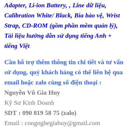
Adapter, Li-ion Battery, , Line dữ liệu,
Calibration White/ Black, B
ìa b
ảo vệ, Wrist
Strap, CD-ROM (gồm phần mềm quản l
ý),
Tài li
ệu hướng dẫn sử dụng tiếng Anh +
tiếng Việt
Cần hỗ trợ thêm thông tin chi tiết và tư vấn
sử dụng, quý khách hàng có thể liên hệ qua
email hoặc zalo cùng số điện thoại :
Nguyễn Vũ Gia Huy
Kỹ Sư Kinh Doanh
SDT : 090 819 58 75 (zalo)
Email : congnghegiahuy@gmail.com