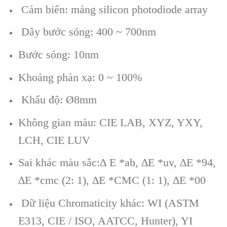
Cảm biến: mảng silicon photodiode array
Dãy bước sóng: 400 ~ 700nm
Bước sóng: 10nm
Khoảng phản xạ: 0 ~ 100%
Khẩu độ: Ø8mm
Không gian màu: CIE LAB, XYZ, YXY,
LCH, CIE LUV
Sai khác màu sắc:∆ E *ab, ∆E *uv, ∆E *94,
∆E *cmc (2: 1), ∆E *CMC (1: 1), ∆E *00
Dữ liệu Chromaticity khác: WI (ASTM
E313, CIE / ISO, AATCC, Hunter), YI