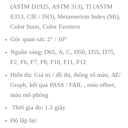
(ASTM D1925, ASTM 313), TI (ASTM
E313, CIE / ISO), Metamerism Index (Mt),
Color Stain, Color Fastness
Góc quan sát: 2° / 10°
Nguồn sáng: D65, A, C, D50, D55, D75,
F2, F6, F7, F8, F10, F11, F12
Hiển thị: Giá trị / đồ thị, thông số màu, ∆E/
Graph, kết quả PASS / FAIL , màu offset,
màu mô phỏng
Thời gia đo: 1.5 giây
Độ lặp lại: