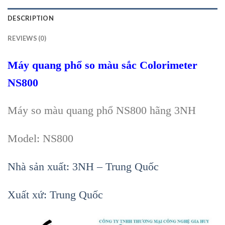
DESCRIPTION
REVIEWS (0)
Máy quang ph
ổ so m
àu sắc Colorimeter
NS800
Máy so màu quang phổ NS800
hãng
3NH
Model: NS800
Nh
à s
ản xuất: 3NH – Trung Quốc
Xuất xứ: Trung Quốc