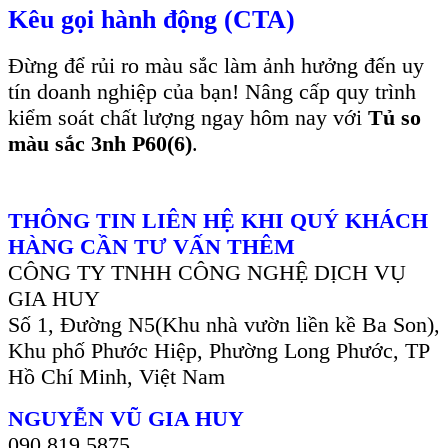
Kêu gọi hành động (CTA)
Đừng để rủi ro màu sắc làm ảnh hưởng đến uy
tín doanh nghiệp của bạn! Nâng cấp quy trình
kiểm soát chất lượng ngay hôm nay với
Tủ so
màu sắc 3nh P60(6)
.
THÔNG TIN LIÊN HỆ KHI QUÝ KHÁCH
HÀNG CẦN TƯ VẤN THÊM
CÔNG TY TNHH CÔNG NGHỆ DỊCH VỤ
GIA HUY
Số 1, Đường N5(Khu nhà vườn liền kề Ba Son),
Khu phố Phước Hiệp, Phường Long Phước, TP
Hồ Chí Minh, Việt Nam
NGUYỄN VŨ GIA HUY
090 819 5875