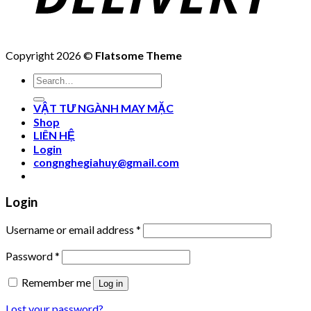
Copyright 2026 ©
Flatsome Theme
Search
for:
VẬT TƯ NGÀNH MAY MẶC
Shop
LIÊN HỆ
Login
congnghegiahuy@gmail.com
Login
Username or email address
*
Password
*
Remember me
Log in
Lost your password?