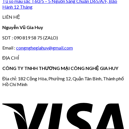
Tủ so màu sắc T60/5 – 5 Nguồn Sáng Chuẩn D65/A/F, Bảo
Hành 12 Tháng
LIÊN HỆ
Nguyễn Vũ Gia Huy
SDT : 090 819 58 75 (ZALO)
Email :
congnghegiahuy@gmail.com
ĐỊA CHỈ
CÔNG TY TNHH THƯƠNG MẠI CÔNG NGHỆ GIA HUY
Địa chỉ: 182 Cộng Hòa, Phường 12, Quận Tân Bình, Thành phố
Hồ Chí Minh