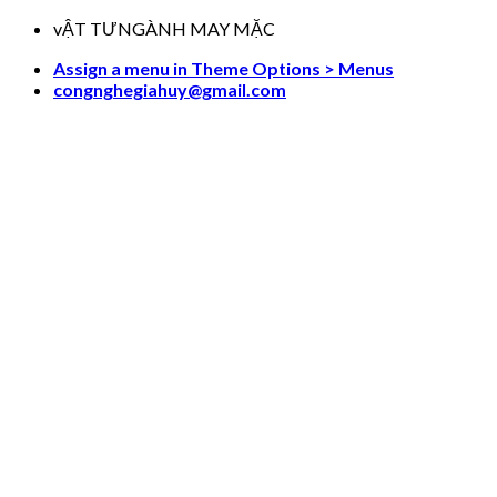
Skip
vẬT TƯNGÀNH MAY MẶC
to
Assign a menu in Theme Options > Menus
content
congnghegiahuy@gmail.com