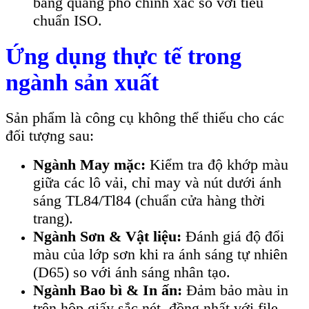
bằng quang phổ chính xác so với tiêu
chuẩn ISO.
Ứng dụng thực tế trong
ngành sản xuất
Sản phẩm là công cụ không thể thiếu cho các
đối tượng sau:
Ngành May mặc:
Kiểm tra độ khớp màu
giữa các lô vải, chỉ may và nút dưới ánh
sáng TL84/Tl84 (chuẩn cửa hàng thời
trang).
Ngành Sơn & Vật liệu:
Đánh giá độ đổi
màu của lớp sơn khi ra ánh sáng tự nhiên
(D65) so với ánh sáng nhân tạo.
Ngành Bao bì & In ấn:
Đảm bảo màu in
trên hộp giấy sắc nét, đồng nhất với file