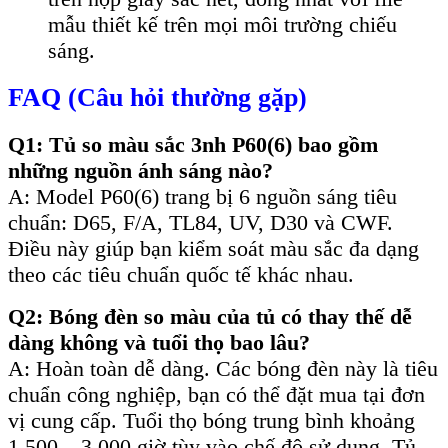
mẫu thiết kế trên mọi môi trường chiếu
sáng.
FAQ (Câu hỏi thường gặp)
Q1: Tủ so màu sắc 3nh P60(6) bao gồm
những nguồn ánh sáng nào?
A: Model P60(6) trang bị 6 nguồn sáng tiêu
chuẩn: D65, F/A, TL84, UV, D30 và CWF.
Điều này giúp bạn kiểm soát màu sắc đa dạng
theo các tiêu chuẩn quốc tế khác nhau.
Q2: Bóng đèn so màu của tủ có thay thế dễ
dàng không và tuổi thọ bao lâu?
A: Hoàn toàn dễ dàng. Các bóng đèn này là tiêu
chuẩn công nghiệp, bạn có thể đặt mua tại đơn
vị cung cấp. Tuổi thọ bóng trung bình khoảng
1.500 – 3.000 giờ tùy vào chế độ sử dụng. Tủ