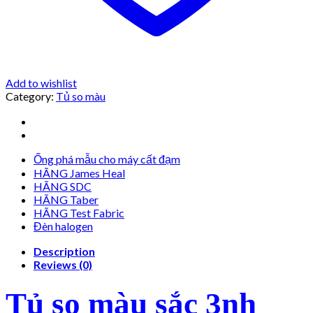
Add to wishlist
Category:
Tủ so màu
Ống phá mẫu cho máy cất đạm
HÃNG James Heal
HÃNG SDC
HÃNG Taber
HÃNG Test Fabric
Đèn halogen
Description
Reviews (0)
Tủ so màu sắc 3nh