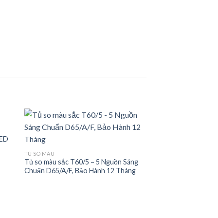
LED
 to
Add to
TỦ SO MÀU
ist
wishlist
Tủ so màu sắc T60/5 – 5 Nguồn Sáng
Chuẩn D65/A/F, Bảo Hành 12 Tháng