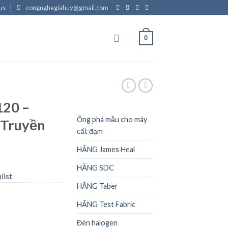
us
congnghegiahuy@gmail.com
0
120 –
Ống phá mẫu cho máy
Truyền
cất đạm
HÃNG James Heal
HÃNG SDC
list
HÃNG Taber
HÃNG Test Fabric
Đèn halogen