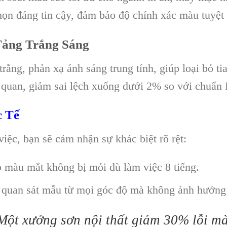
họn đáng tin cậy, đảm bảo độ chính xác màu tuyệt 
Tảng Trắng Sáng
trắng, phản xạ ánh sáng trung tính, giúp loại bỏ t
 quan, giảm sai lệch xuống dưới 2% so với chuẩn
c Tế
iệc, bạn sẽ cảm nhận sự khác biệt rõ rệt:
o màu mắt không bị mỏi dù làm việc 8 tiếng.
quan sát mẫu từ mọi góc độ mà không ảnh hưởng 
Một xưởng sơn nội thất giảm 30% lỗi m