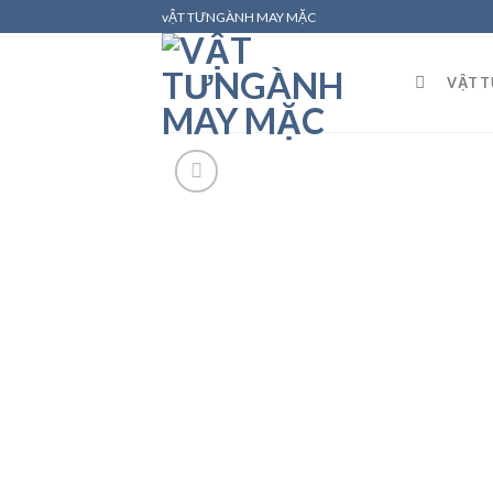
Skip
vẬT TƯNGÀNH MAY MẶC
to
content
VẬT 