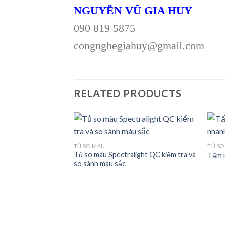
NGUYỄN VŨ GIA HUY
090 819 5875
congnghegiahuy@gmail.com
RELATED PRODUCTS
TỦ SO MÀU
TỦ SO
– Giải pháp kiểm
Tủ so màu Spectralight QC kiểm tra và
Tấm 
Add to
Add to
p
so sánh màu sắc
wishlist
wishlist