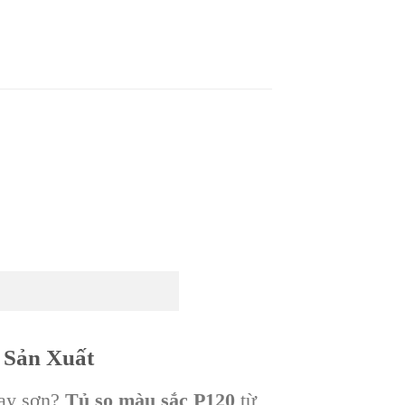
 Sản Xuất
hay sơn?
Tủ so màu sắc P120
từ