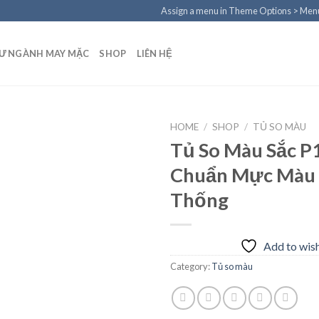
Assign a menu in Theme Options > Men
TƯ NGÀNH MAY MẶC
SHOP
LIÊN HỆ
HOME
/
SHOP
/
TỦ SO MÀU
Tủ So Màu Sắc P
Chuẩn Mực Màu 
Add to
Thống
wishlist
Add to wish
Category:
Tủ so màu