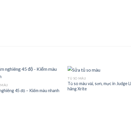
TỦ SO MÀU
Tủ so màu vải, sơn, mực in Judge 
 MÀU
hãng Xrite
nghiêng 45 độ – Kiểm màu nhanh
Add to
Add
wishlist
wishl