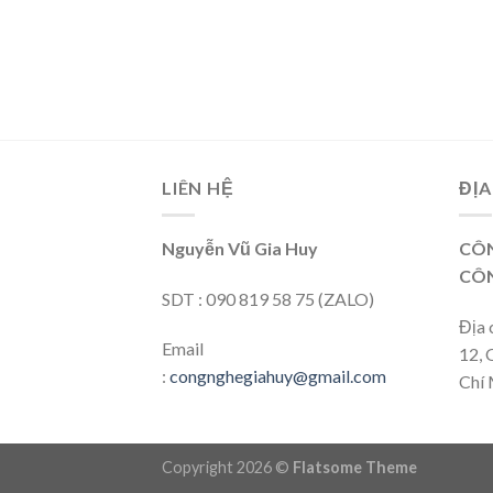
LIÊN HỆ
ĐỊA
Nguyễn Vũ Gia Huy
CÔN
CÔN
SDT : 090 819 58 75 (ZALO)
Địa 
Email
12, 
:
congnghegiahuy@gmail.com
Chí 
Copyright 2026 ©
Flatsome Theme