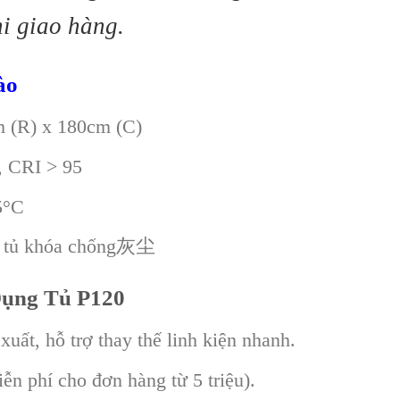
hi giao hàng.
ào
 (R) x 180cm (C)
 CRI > 95
5°C
, tủ khóa chống灰尘
Dụng Tủ P120
xuất, hỗ trợ thay thế linh kiện nhanh.
ễn phí cho đơn hàng từ 5 triệu).