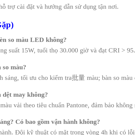
ỗ trợ cài đặt và hướng dẫn sử dụng tận nơi.
Gặp)
 đèn so màu LED không?
g suất 15W, tuổi thọ 30.000 giờ và đạt CRI > 95
n so màu?
h sáng, tối ưu cho kiểm tra批量 màu; bàn so màu 
h dệt may không?
àu vải theo tiêu chuẩn Pantone, đảm bảo không s
tháng? Có bao gồm vận hành không?
ành. Đội kỹ thuật có mặt trong vòng 4h khi có lỗi