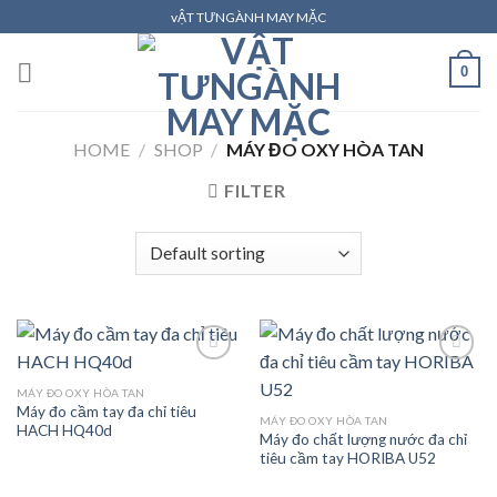
Skip
vẬT TƯNGÀNH MAY MẶC
to
content
0
HOME
/
SHOP
/
MÁY ĐO OXY HÒA TAN
FILTER
MÁY ĐO OXY HÒA TAN
Máy đo cầm tay đa chỉ tiêu
Add to
Add to
MÁY ĐO OXY HÒA TAN
HACH HQ40d
wishlist
wishlist
Máy đo chất lượng nước đa chỉ
tiêu cầm tay HORIBA U52