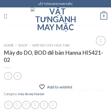
Skip
vẬT TƯNGÀNH MAY MẶC
to
content
0
HOME
/
SHOP
/
MÁY ĐO OXY HÒA TAN
Máy đo DO, BOD để bàn Hanna HI5421-
02
Add to
wishlist
Add to wishlist
Category:
máy đo oxy hòa tan