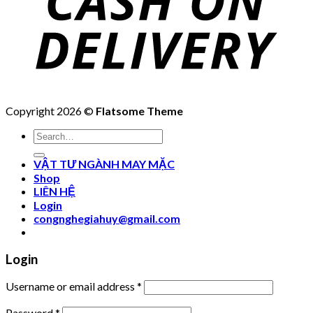
Copyright 2026 ©
Flatsome Theme
Search
for:
VẬT TƯ NGÀNH MAY MẶC
Shop
LIÊN HỆ
Login
congnghegiahuy@gmail.com
Login
Username or email address
*
Password
*