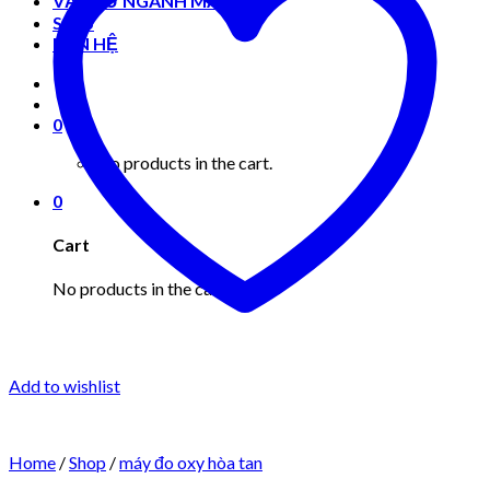
VẬT TƯ NGÀNH MAY MẶC
Shop
LIÊN HỆ
0
No products in the cart.
0
Cart
No products in the cart.
Add to wishlist
Home
/
Shop
/
máy đo oxy hòa tan