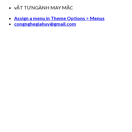
Skip
vẬT TƯNGÀNH MAY MẶC
to
Assign a menu in Theme Options > Menus
content
congnghegiahuy@gmail.com