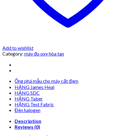
Add to wishlist
Category:
máy đo oxy hòa tan
Ống phá mẫu cho máy cất đạm
HÃNG James Heal
HÃNG SDC
HÃNG Taber
HÃNG Test Fabric
Đèn halogen
Description
Reviews (0)