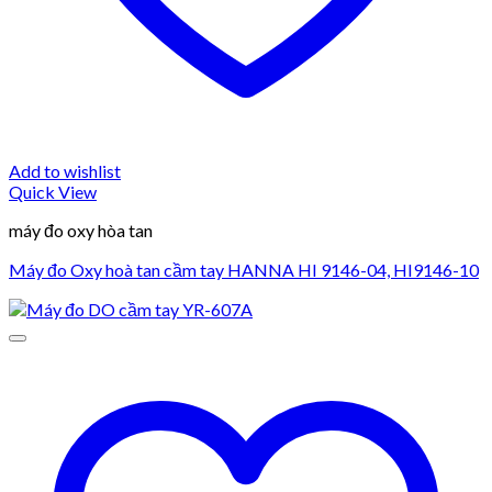
Add to wishlist
Quick View
máy đo oxy hòa tan
Máy đo Oxy hoà tan cầm tay HANNA HI 9146-04, HI9146-10