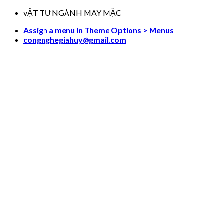
Skip
vẬT TƯNGÀNH MAY MẶC
to
Assign a menu in Theme Options > Menus
content
congnghegiahuy@gmail.com