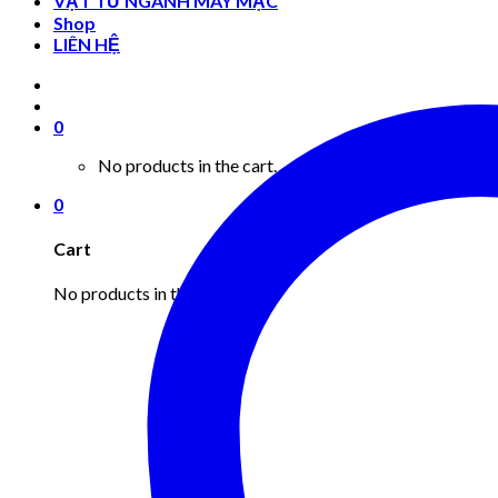
VẬT TƯ NGÀNH MAY MẶC
Shop
LIÊN HỆ
0
No products in the cart.
0
Cart
No products in the cart.