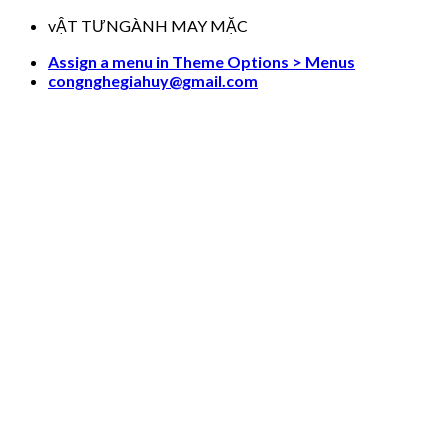
Skip
vẬT TƯNGÀNH MAY MẶC
to
Assign a menu in Theme Options > Menus
content
congnghegiahuy@gmail.com