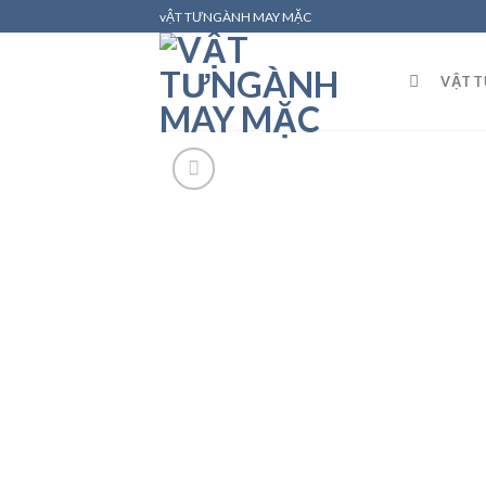
Skip
vẬT TƯNGÀNH MAY MẶC
to
content
VẬT 