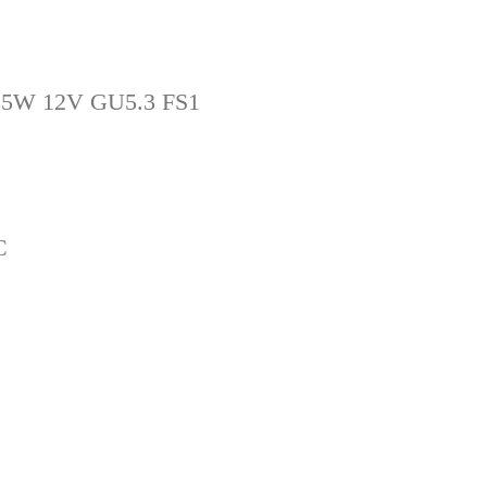
 35W 12V GU5.3 FS1
C