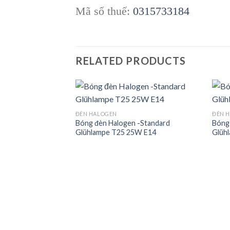
Mã số thuế:
0315733184
RELATED PRODUCTS
ĐÈN HALOGEN
ĐÈN 
Bóng đèn Halogen -Standard
Bóng
Add to
Add to
Glühlampe T25 25W E14
Glüh
wishlist
wishlist
 -Standard