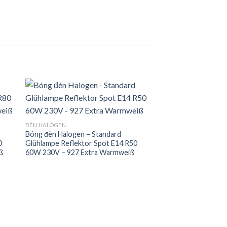
 to
Add to
ĐÈN HALOGEN
ist
wishlist
Bóng đèn Halogen – Standard
0
Glühlampe Reflektor Spot E14 R50
ß
60W 230V – 927 Extra Warmweiß