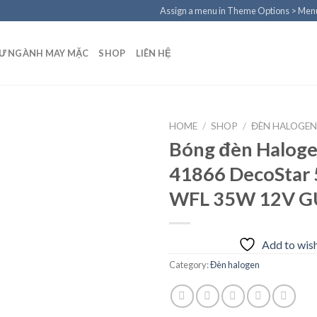
Assign a menu in Theme Options > Men
TƯ NGÀNH MAY MẶC
SHOP
LIÊN HỆ
HOME
/
SHOP
/
ĐÈN HALOGE
Bóng đèn Halog
41866 DecoStar
Add to
WFL 35W 12V G
wishlist
Add to wish
Category:
Đèn halogen