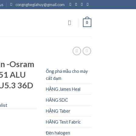
us
congnghegiahuy@gmail.com
0
N
en -Osram
Ống phá mẫu cho máy
 51 ALU
cất đạm
U5.3 36D
HÃNG James Heal
HÃNG SDC
list
HÃNG Taber
HÃNG Test Fabric
Đèn halogen