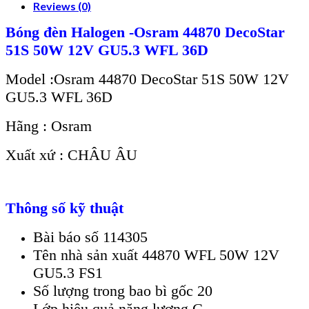
Reviews (0)
Bóng đèn Halogen -Osram 44870 DecoStar
51S 50W 12V GU5.3 WFL 36D
Model :Osram 44870 DecoStar 51S 50W 12V
GU5.3 WFL 36D
Hãng : Osram
Xuất xứ : CHÂU ÂU
Thông số kỹ thuật
Bài báo số 114305
Tên nhà sản xuất 44870 WFL 50W 12V
GU5.3 FS1
Số lượng trong bao bì gốc 20
Lớp hiệu quả năng lượng G