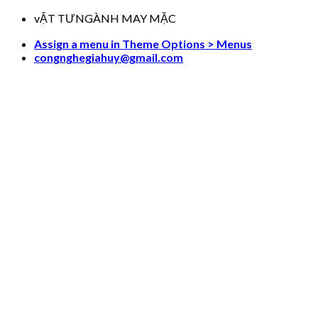
Skip
vẬT TƯNGÀNH MAY MẶC
to
Assign a menu in Theme Options > Menus
content
congnghegiahuy@gmail.com