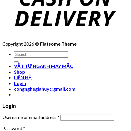
Copyright 2026 ©
Flatsome Theme
Search
for:
VẬT TƯ NGÀNH MAY MẶC
Shop
LIÊN HỆ
Login
congnghegiahuy@gmail.com
Login
Username or email address
*
Password
*