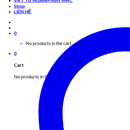
VẬT TƯ NGÀNH MAY MẶC
Shop
LIÊN HỆ
0
No products in the cart.
0
Cart
No products in the cart.