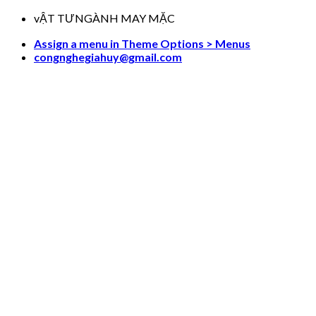
Skip
vẬT TƯNGÀNH MAY MẶC
to
Assign a menu in Theme Options > Menus
content
congnghegiahuy@gmail.com