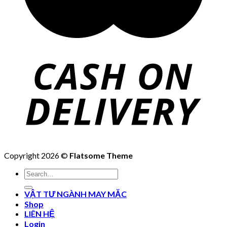
Copyright 2026 ©
Flatsome Theme
Search
for:
VẬT TƯ NGÀNH MAY MẶC
Shop
LIÊN HỆ
Login