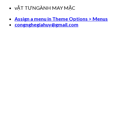
Skip
vẬT TƯNGÀNH MAY MẶC
to
Assign a menu in Theme Options > Menus
content
congnghegiahuy@gmail.com