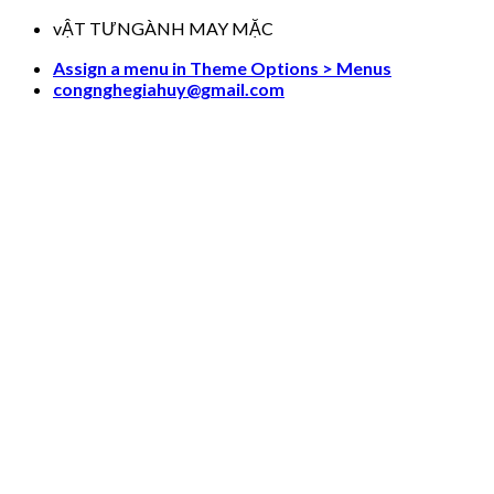
Skip
vẬT TƯNGÀNH MAY MẶC
to
Assign a menu in Theme Options > Menus
content
congnghegiahuy@gmail.com