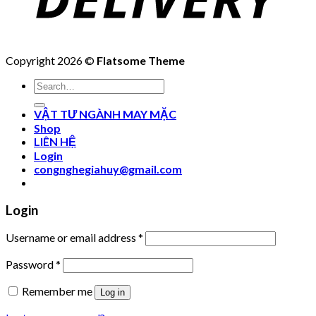
Copyright 2026 ©
Flatsome Theme
Search
for:
VẬT TƯ NGÀNH MAY MẶC
Shop
LIÊN HỆ
Login
congnghegiahuy@gmail.com
Login
Username or email address
*
Password
*
Remember me
Log in