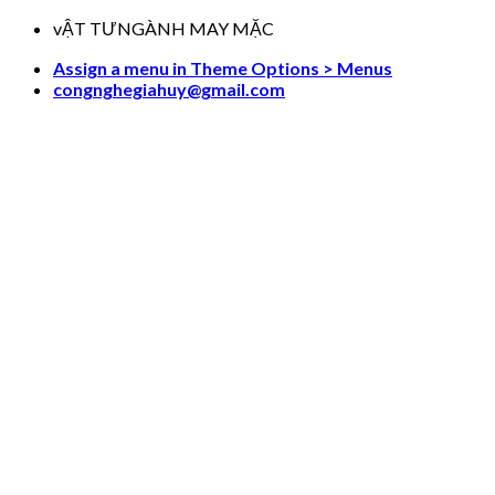
Skip
vẬT TƯNGÀNH MAY MẶC
to
Assign a menu in Theme Options > Menus
content
congnghegiahuy@gmail.com