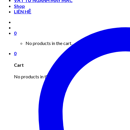
VẬT TƯ NGÀNH MAY MẶC
Shop
LIÊN HỆ
0
No products in the cart.
0
Cart
No products in the cart.