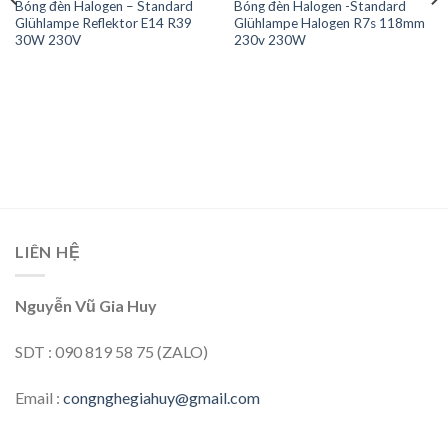
Bóng đèn Halogen – Standard
Bóng đèn Halogen -Standard
Glühlampe Reflektor E14 R39
Glühlampe Halogen R7s 118mm
30W 230V
230v 230W
LIÊN HỆ
Nguyễn Vũ Gia Huy
SDT : 090 819 58 75 (ZALO)
Email :
congnghegiahuy@gmail.com