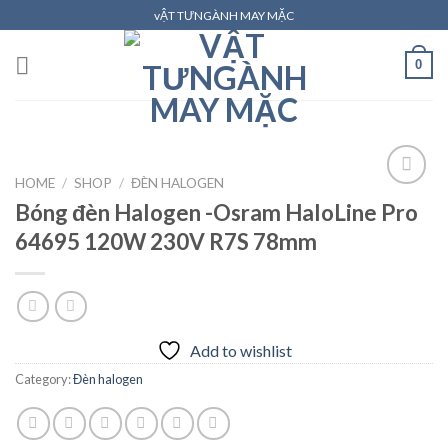
Skip
vẬT TƯNGÀNH MAY MẶC
to
content
0
HOME
/
SHOP
/
ĐÈN HALOGEN
Bóng đèn Halogen -Osram HaloLine Pro
64695 120W 230V R7S 78mm
Add to
wishlist
Add to wishlist
Category:
Đèn halogen