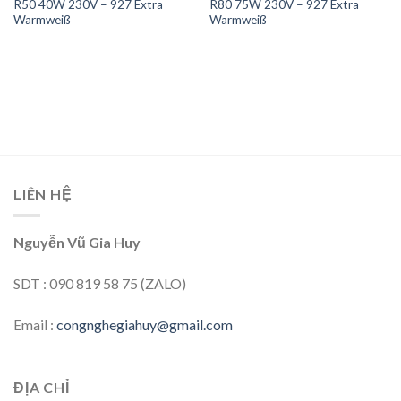
R50 40W 230V – 927 Extra
R80 75W 230V – 927 Extra
Warmweiß
Warmweiß
LIÊN HỆ
Nguyễn Vũ Gia Huy
SDT : 090 819 58 75 (ZALO)
Email :
congnghegiahuy@gmail.com
ĐỊA CHỈ