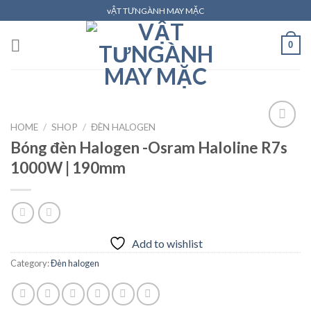
Skip
vẬT TƯNGÀNH MAY MẶC
to
content
0
HOME
/
SHOP
/
ĐÈN HALOGEN
Bóng đèn Halogen -Osram Haloline R7s
1000W | 190mm
Add to
wishlist
Add to wishlist
Category:
Đèn halogen