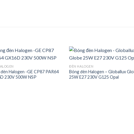
HALOGEN
ĐÈN HALOGEN
 đèn Halogen -GE CP87 PAR64
Bóng đèn Halogen – Globallux Gl
Add to
Add
D 230V 500W NSP
25W E27 230V G125 Opal
wishlist
wishl