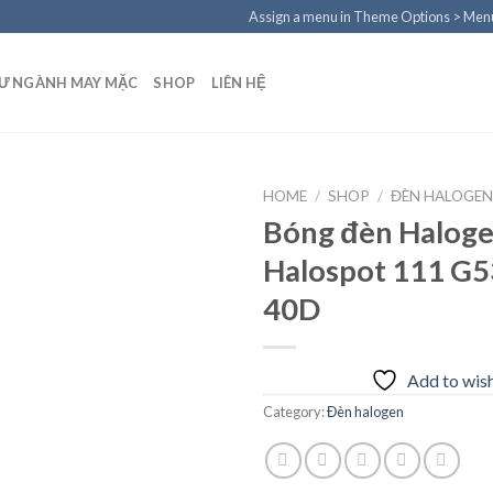
Assign a menu in Theme Options > Men
TƯ NGÀNH MAY MẶC
SHOP
LIÊN HỆ
HOME
/
SHOP
/
ĐÈN HALOGE
Bóng đèn Halog
Halospot 111 G
Add to
40D
wishlist
Add to wish
Category:
Đèn halogen