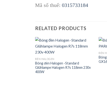
Mã số thuế:
0315733184
RELATED PRODUCTS
ĐÈN 
Bóng
Add to
Add to
ĐÈN HALOGEN
GX16
wishlist
wishlist
Bóng đèn Halogen -Standard
Glühlampe Halogen R7s 118mm 230v
400W
– Standard