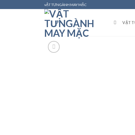
Skip
vẬT TƯNGÀNH MAY MẶC
to
content
VẬT 