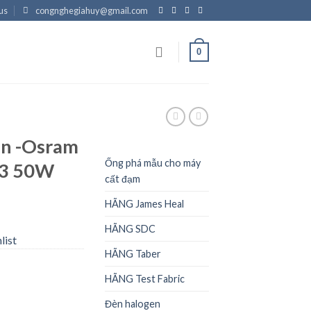
us
congnghegiahuy@gmail.com
0
N
en -Osram
Ống phá mẫu cho máy
53 50W
cất đạm
HÃNG James Heal
HÃNG SDC
list
HÃNG Taber
HÃNG Test Fabric
Đèn halogen