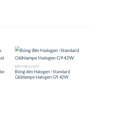
ĐÈN HALOGEN
obe
Bóng đèn Halogen -Standard
 to
Add to
Glühlampe Halogen G9 42W
ist
wishlist