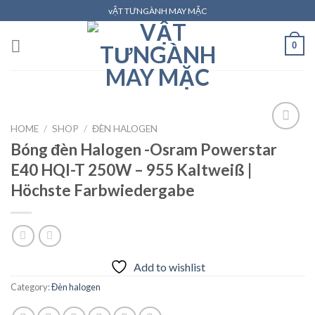
Skip
vẬT TƯNGÀNH MAY MẶC
to
content
0
HOME
/
SHOP
/
ĐÈN HALOGEN
Bóng đèn Halogen -Osram Powerstar
E40 HQI-T 250W – 955 Kaltweiß |
Add to
wishlist
Höchste Farbwiedergabe
Add to wishlist
Category:
Đèn halogen