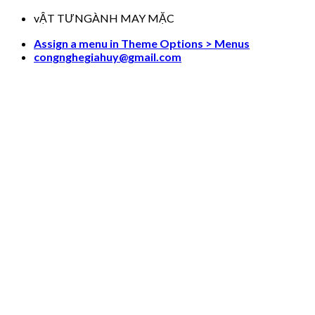
Skip
vẬT TƯNGÀNH MAY MẶC
to
Assign a menu in Theme Options > Menus
content
congnghegiahuy@gmail.com