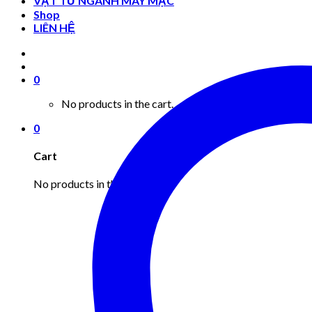
VẬT TƯ NGÀNH MAY MẶC
Shop
LIÊN HỆ
0
No products in the cart.
0
Cart
No products in the cart.