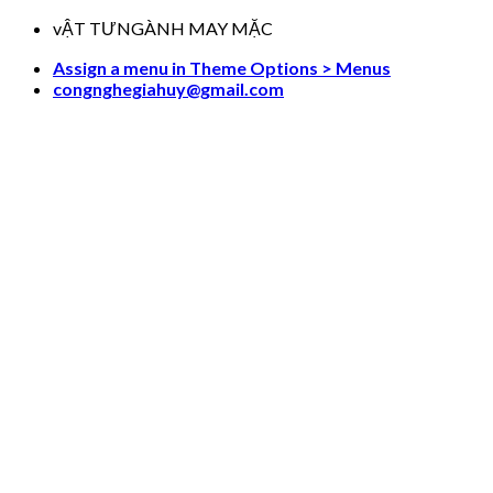
Skip
vẬT TƯNGÀNH MAY MẶC
to
Assign a menu in Theme Options > Menus
content
congnghegiahuy@gmail.com