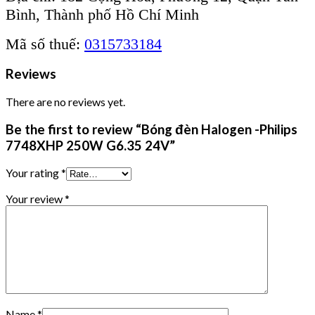
Bình, Thành phố Hồ Chí Minh
Mã số thuế:
0315733184
Reviews
There are no reviews yet.
Be the first to review “Bóng đèn Halogen -Philips
7748XHP 250W G6.35 24V”
Your rating
*
Your review
*
Name
*