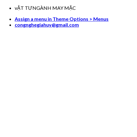
Skip
vẬT TƯNGÀNH MAY MẶC
to
Assign a menu in Theme Options > Menus
content
congnghegiahuy@gmail.com