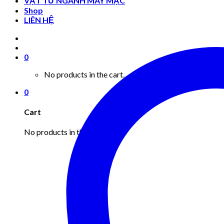
VẬT TƯ NGÀNH MAY MẶC
Shop
LIÊN HỆ
0
No products in the cart.
0
Cart
No products in the cart.