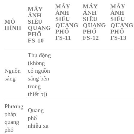
MÁY
MÁY
MÁY
MÁY
ẢNH
ẢNH
ẢNH
ẢNH
SIÊU
SIÊU
SIÊU
MÔ
SIÊU
QUANG
QUANG
QUANG
HÌNH
QUANG
PHỔ
PHỔ
PHỔ
PHỔ
FS-11
FS-12
FS-13
FS-10
Thụ động
(không
Nguồn
có nguồn
sáng
sáng bên
trong
thiết bị)
Phương
Quang
pháp
phổ
quang
nhiễu xạ
phổ