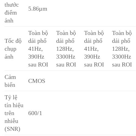
thước
5.86µm
điểm
ảnh
Toàn bộ
Toàn bộ
Toàn bộ
Toàn bộ
Tốc độ
dải phổ
dải phổ
dải phổ
dải phổ
chụp
41Hz,
128Hz,
41Hz,
128Hz,
ảnh
390Hz
3300Hz
390Hz
3300Hz
sau ROI
sau ROI
sau ROI
sau ROI
Cảm
CMOS
biến
Tỷ lệ
tín hiệu
trên
600/1
nhiễu
(SNR)