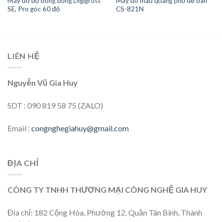
Máy đo độ bóng dòng Digigross
Máy đo màu quang phổ để bàn
SE, Pro góc 60 độ
CS-821N
LIÊN HỆ
Nguyễn Vũ Gia Huy
SDT : 090 819 58 75 (ZALO)
Email :
congnghegiahuy@gmail.com
ĐỊA CHỈ
CÔNG TY TNHH THƯƠNG MẠI CÔNG NGHỆ GIA HUY
Địa chỉ: 182 Cộng Hòa, Phường 12, Quận Tân Bình, Thành