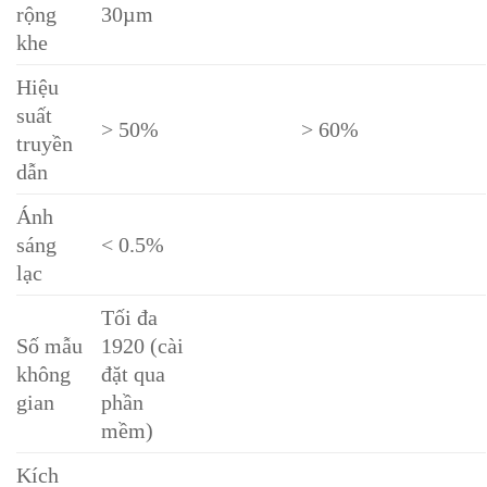
rộng
30µm
khe
Hiệu
suất
> 50%
> 60%
truyền
dẫn
Ánh
sáng
< 0.5%
lạc
Tối đa
Số mẫu
1920 (cài
không
đặt qua
gian
phần
mềm)
Kích