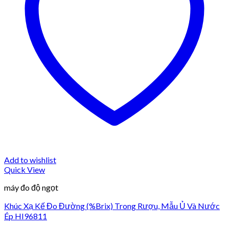
Add to wishlist
Quick View
máy đo độ ngọt
Khúc Xạ Kế Đo Đường (%Brix) Trong Rượu, Mẫu Ủ Và Nước
Ép HI96811