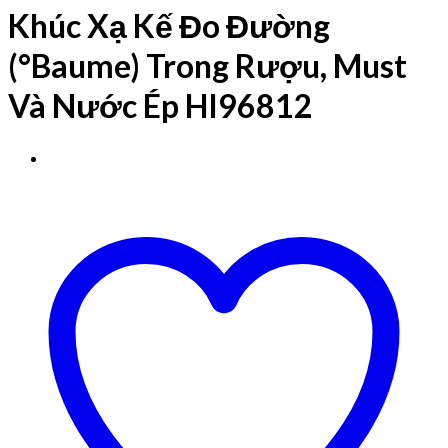
Khúc Xạ Kế Đo Đường
(°Baume) Trong Rượu, Must
Và Nước Ép HI96812