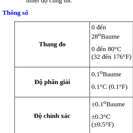
nhiệt độ cùng lúc
Thông số
0 đến
o
28
Baume
Thang đo
0 đến 80°C
(32 đến 176°F)
o
0.1
Baume
Độ phân giải
0.1°C (0.1°F)
o
±0.1
Baume
Độ chính xác
±0.3°C
(±0.5°F)