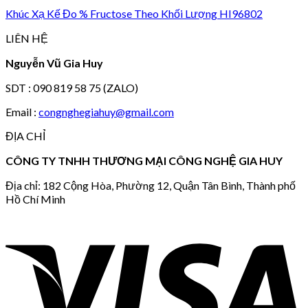
Khúc Xạ Kế Đo % Fructose Theo Khối Lượng HI96802
LIÊN HỆ
Nguyễn Vũ Gia Huy
SDT : 090 819 58 75 (ZALO)
Email :
congnghegiahuy@gmail.com
ĐỊA CHỈ
CÔNG TY TNHH THƯƠNG MẠI CÔNG NGHỆ GIA HUY
Địa chỉ: 182 Cộng Hòa, Phường 12, Quận Tân Bình, Thành phố
Hồ Chí Minh