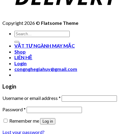
Copyright 2026 ©
Flatsome Theme
Search
for:
VẬT TƯ NGÀNH MAY MẶC
Shop
LIÊN HỆ
Login
congnghegiahuy@gmail.com
Login
Username or email address
*
Password
*
Remember me
Log in
Lost your password?