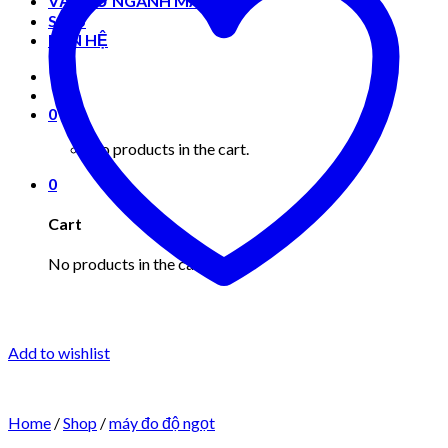
VẬT TƯ NGÀNH MAY MẶC
Shop
LIÊN HỆ
0
No products in the cart.
0
Cart
No products in the cart.
Add to wishlist
Home
/
Shop
/
máy đo độ ngọt