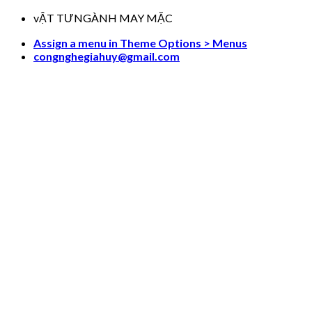
Skip
vẬT TƯNGÀNH MAY MẶC
to
Assign a menu in Theme Options > Menus
content
congnghegiahuy@gmail.com