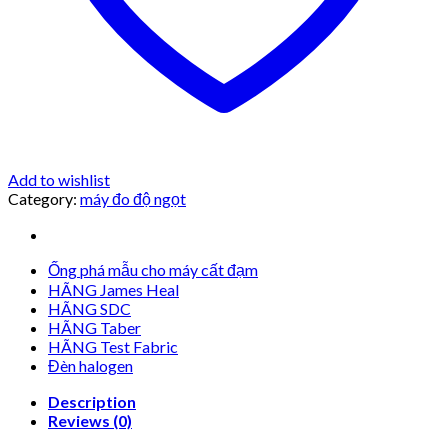
Add to wishlist
Category:
máy đo độ ngọt
Ống phá mẫu cho máy cất đạm
HÃNG James Heal
HÃNG SDC
HÃNG Taber
HÃNG Test Fabric
Đèn halogen
Description
Reviews (0)