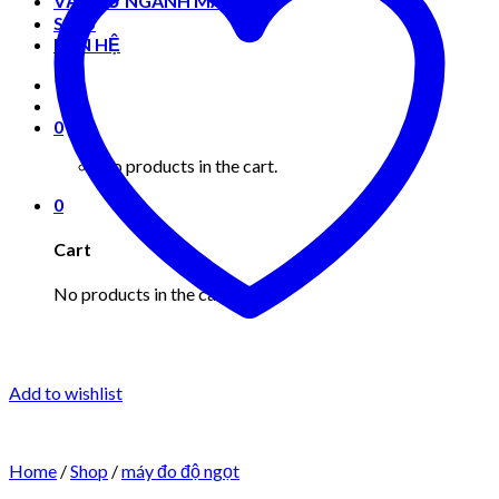
VẬT TƯ NGÀNH MAY MẶC
Shop
LIÊN HỆ
0
No products in the cart.
0
Cart
No products in the cart.
Add to wishlist
Home
/
Shop
/
máy đo độ ngọt