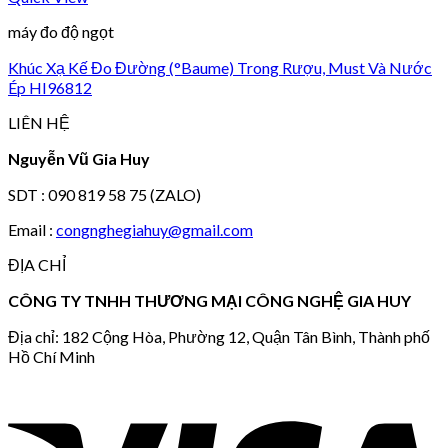
máy đo độ ngọt
Khúc Xạ Kế Đo Đường (°Baume) Trong Rượu, Must Và Nước
Ép HI96812
LIÊN HỆ
Nguyễn Vũ Gia Huy
SDT : 090 819 58 75 (ZALO)
Email :
congnghegiahuy@gmail.com
ĐỊA CHỈ
CÔNG TY TNHH THƯƠNG MẠI CÔNG NGHỆ GIA HUY
Địa chỉ: 182 Cộng Hòa, Phường 12, Quận Tân Bình, Thành phố
Hồ Chí Minh