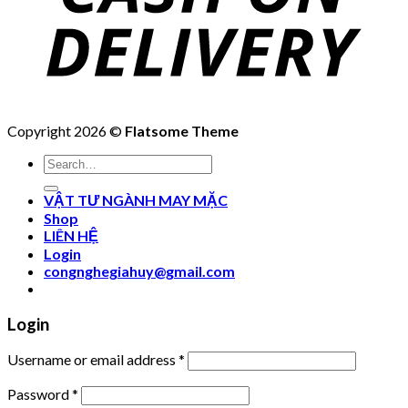
Copyright 2026 ©
Flatsome Theme
Search
for:
VẬT TƯ NGÀNH MAY MẶC
Shop
LIÊN HỆ
Login
congnghegiahuy@gmail.com
Login
Username or email address
*
Password
*