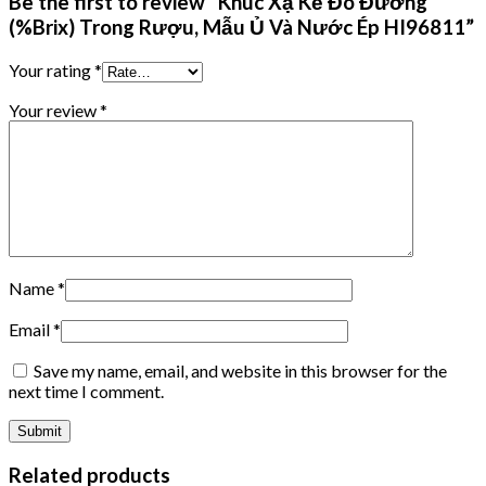
Be the first to review “Khúc Xạ Kế Đo Đường
(%Brix) Trong Rượu, Mẫu Ủ Và Nước Ép HI96811”
Your rating
*
Your review
*
Name
*
Email
*
Save my name, email, and website in this browser for the
next time I comment.
Related products