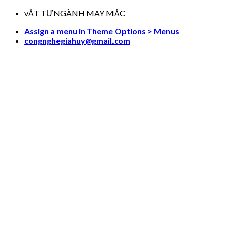
Skip
vẬT TƯNGÀNH MAY MẶC
to
Assign a menu in Theme Options > Menus
content
congnghegiahuy@gmail.com