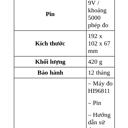
9V /
khoảng
Pin
5000
phép đo
192 x
Kích thước
102 x 67
mm
Khối lượng
420 g
Bảo hành
12 tháng
– Máy đo
HI96811
– Pin
– Hướng
dẫn sử