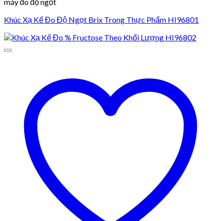
máy đo độ ngọt
Khúc Xạ Kế Đo Độ Ngọt Brix Trong Thực Phẩm HI96801