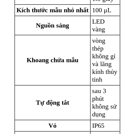
Kích thước mẫu nhỏ nhất
100 μL
LED
Nguồn sáng
vàng
vòng
thép
không gỉ
Khoang chứa mẫu
và lăng
kính thủy
tinh
sau 3
phút
Tự động tắt
không sử
dụng
Vỏ
IP65