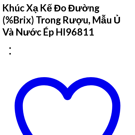
Khúc Xạ Kế Đo Đường
(%Brix) Trong Rượu, Mẫu Ủ
Và Nước Ép HI96811