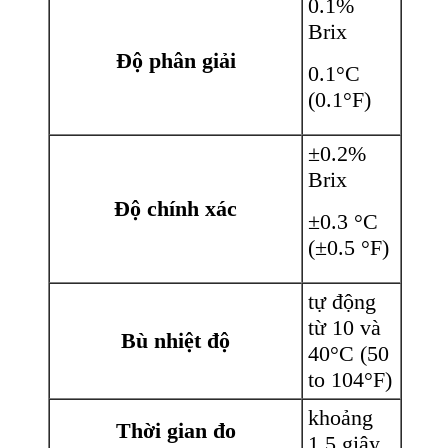
0.1%
Brix
Độ phân giải
0.1°C
(0.1°F)
±0.2%
Brix
Độ chính xác
±0.3 °C
(±0.5 °F)
tự động
từ 10 và
Bù nhiệt độ
40°C (50
to 104°F)
khoảng
Thời gian đo
1.5 giây