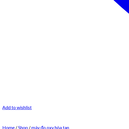
Add to wishlist
Home
/
Shop
/
máy đo oxy hòa tan