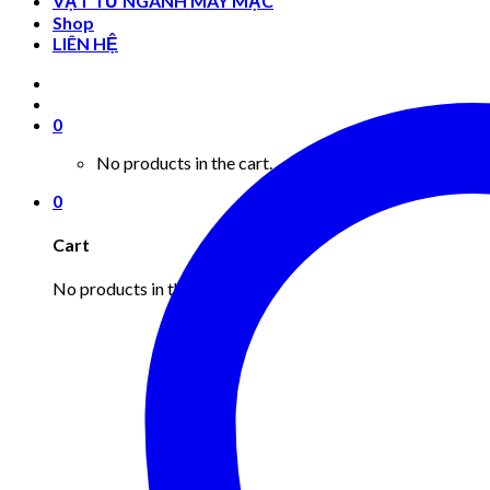
VẬT TƯ NGÀNH MAY MẶC
Shop
LIÊN HỆ
0
No products in the cart.
0
Cart
No products in the cart.