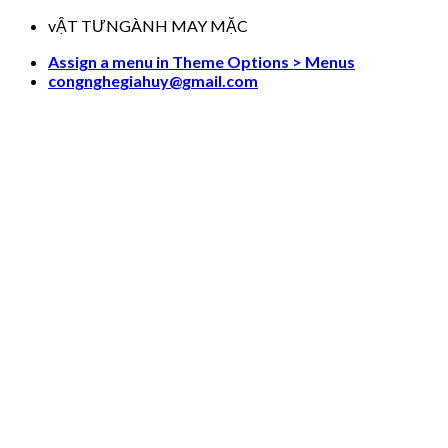
Skip
vẬT TƯNGÀNH MAY MẶC
to
Assign a menu in Theme Options > Menus
content
congnghegiahuy@gmail.com