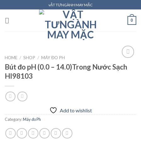
Skip
vẬT TƯNGÀNH MAY MẶC
to
content
0
HOME
/
SHOP
/
MÁY ĐO PH
Bút đo pH (0.0 – 14.0)Trong Nước Sạch
HI98103
Add to
wishlist
Add to wishlist
Category:
Máy đo Ph