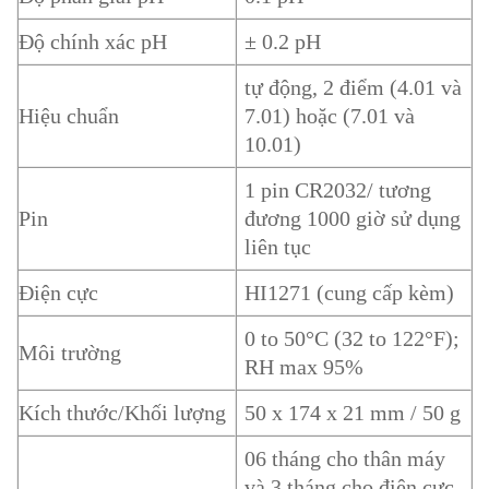
Độ chính xác pH
± 0.2 pH
tự động, 2 điểm (4.01 và
Hiệu chuẩn
7.01) hoặc (7.01 và
10.01)
1 pin CR2032/ tương
Pin
đương 1000 giờ sử dụng
liên tục
Điện cực
HI1271 (cung cấp kèm)
0 to 50°C (32 to 122°F);
Môi trường
RH max 95%
Kích thước/Khối lượng
50 x 174 x 21 mm / 50 g
06 tháng cho thân máy
và 3 tháng cho điện cực