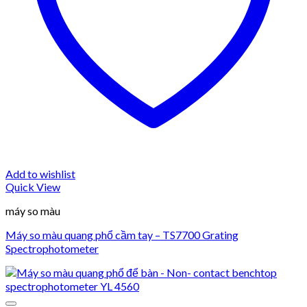
Add to wishlist
Quick View
máy so màu
Máy so màu quang phổ cầm tay – TS7700 Grating
Spectrophotometer