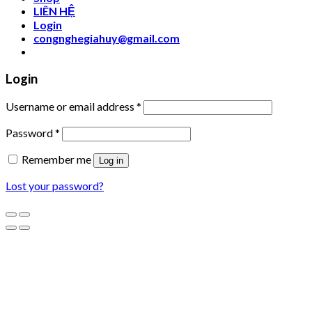
LIÊN HỆ
Login
congnghegiahuy@gmail.com
Login
Username or email address
*
Password
*
Remember me
Log in
Lost your password?