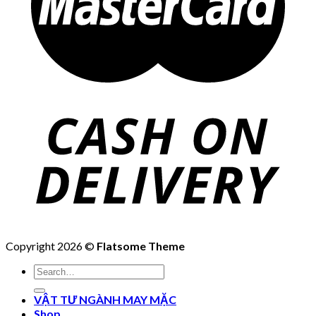
Copyright 2026 ©
Flatsome Theme
Search
for:
VẬT TƯ NGÀNH MAY MẶC
Shop