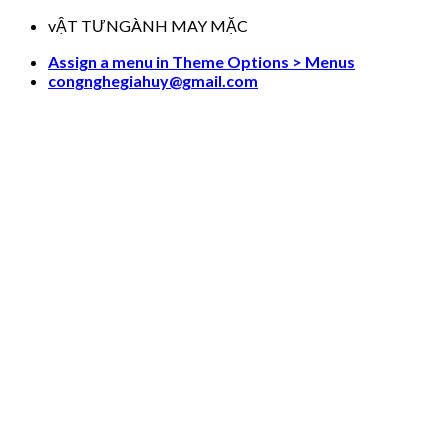
Skip
vẬT TƯNGÀNH MAY MẶC
to
Assign a menu in Theme Options > Menus
content
congnghegiahuy@gmail.com