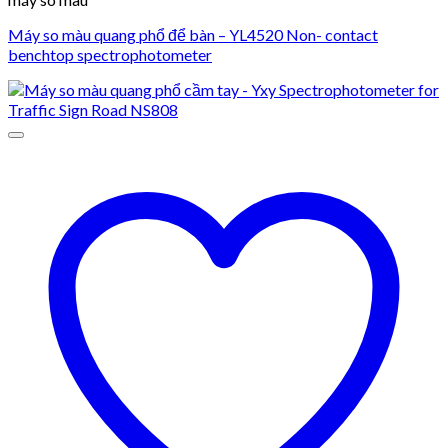
Máy so màu quang phổ để bàn – YL4520 Non- contact
benchtop spectrophotometer