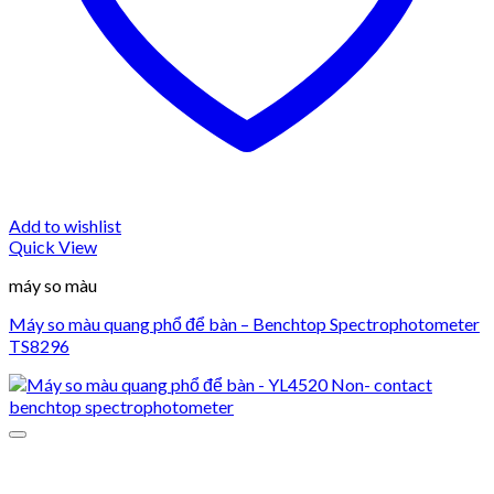
Add to wishlist
Quick View
máy so màu
Máy so màu quang phổ để bàn – Benchtop Spectrophotometer
TS8296