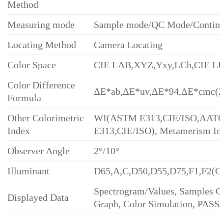
Method
Measuring mode
Sample mode/QC Mode/Continu
Locating Method
Camera Locating
Color Space
CIE LAB,XYZ,Yxy,LCh,CIE L
Color Difference
ΔE*ab,ΔE*uv,ΔE*94,ΔE*cmc(2
Formula
Other Colorimetric
WI(ASTM E313,CIE/ISO,AAT
Index
E313,CIE/ISO), Metamerism Ind
Observer Angle
2°/10°
Illuminant
D65,A,C,D50,D55,D75,F1,F2(C
Spectrogram/Values, Samples C
Displayed Data
Graph, Color Simulation, PASS