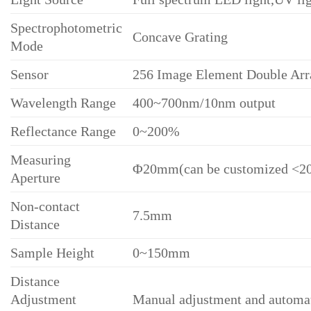
Spectrophotometric
Concave Grating
Mode
Sensor
256 Image Element Double Ar
Wavelength Range
400~700nm/10nm output
Reflectance Range
0~200%
Measuring
Φ20mm(can be customized <
Aperture
Non-contact
7.5mm
Distance
Sample Height
0~150mm
Distance
Adjustment
Manual adjustment and automati