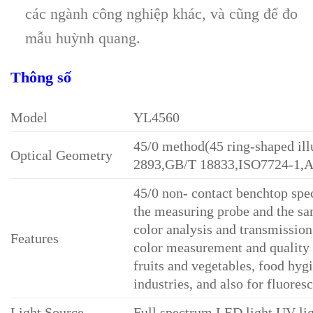
các ngành công nghiệp khác, và cũng để đo
mẫu huỳnh quang.
Thông số
Model
YL4560
45/0 method(45 ring-shaped il
Optical Geometry
2893,GB/T 18833,ISO7724-1,
45/0 non- contact benchtop sp
the measuring probe and the sam
color analysis and transmission
Features
color measurement and quality c
fruits and vegetables, food hygi
industries, and also for fluor
Light Source
Full spectrum LED light,UV li