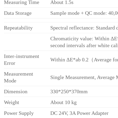
Measuring Time
About 1.5s
Data Storage
Sample mode + QC mode: 40,000
Repeatability
Spectral reflectance: Standard
Chromaticity value: Within ΔE*
second intervals after white cal
Inter-instrument
Within ΔE*ab 0.2（Average for 
Error
Measurement
Single Measurement, Average 
Mode
Dimension
330*250*370mm
Weight
About 10 kg
Power Supply
DC 24V, 3A Power Adapter