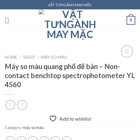
Skip
vẬT TƯNGÀNH MAY MẶC
to
content
0
HOME
/
SHOP
/
MÁY SO MÀU
Máy so màu quang phổ để bàn – Non-
contact benchtop spectrophotometer YL
Add to
wishlist
4560
Add to wishlist
Category:
máy so màu