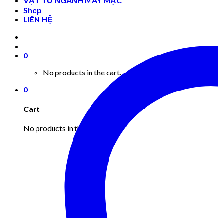
VẬT TƯ NGÀNH MAY MẶC
Shop
LIÊN HỆ
0
No products in the cart.
0
Cart
No products in the cart.