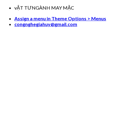
Skip
vẬT TƯNGÀNH MAY MẶC
to
Assign a menu in Theme Options > Menus
content
congnghegiahuy@gmail.com