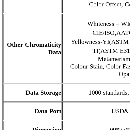
Color Offset, C
Whiteness – 
CIE/ISO,AAT
Yellowness-YI(AST
Other Chromaticity
TI(ASTM E31
Data
Metamerism
Colour Stain, Color Fa
Opa
Data Storage
1000 standards
Data Port
USD&
Dimension
90*77