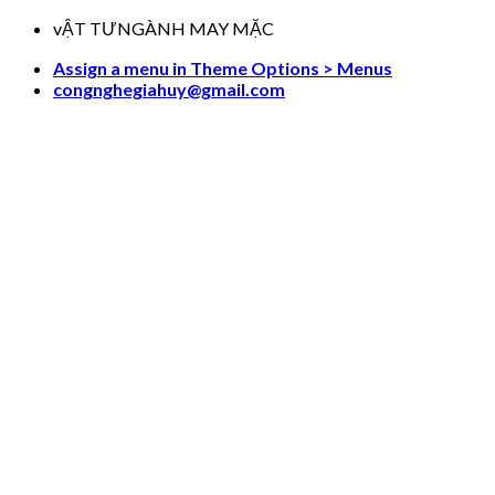
Skip
vẬT TƯNGÀNH MAY MẶC
to
Assign a menu in Theme Options > Menus
content
congnghegiahuy@gmail.com