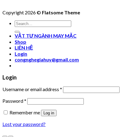
Copyright 2026 ©
Flatsome Theme
Search
for:
VẬT TƯ NGÀNH MAY MẶC
Shop
LIÊN HỆ
Login
congnghegiahuy@gmail.com
Login
Username or email address
*
Password
*
Remember me
Log in
Lost your password?