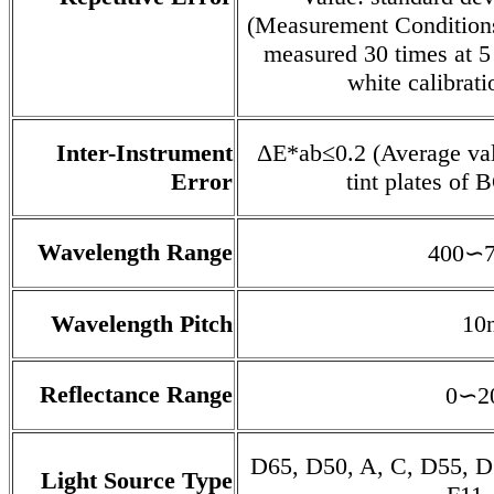
(Measurement Conditions:
measured 30 times at 5 
white calibrat
Inter-Instrument
ΔE*ab≤0.2 (Average val
Error
tint plates of 
Wavelength Range
400∽
Wavelength Pitch
10
Reflectance Range
0∽2
D65, D50, A, C, D55, D7
Light Source Type