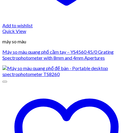
Add to wishlist
Quick View
máy so màu
Máy so màu quang phổ cầm tay – YS4560 45/0 Grating
Spectrophotometer with 8mm and 4mm Apertures