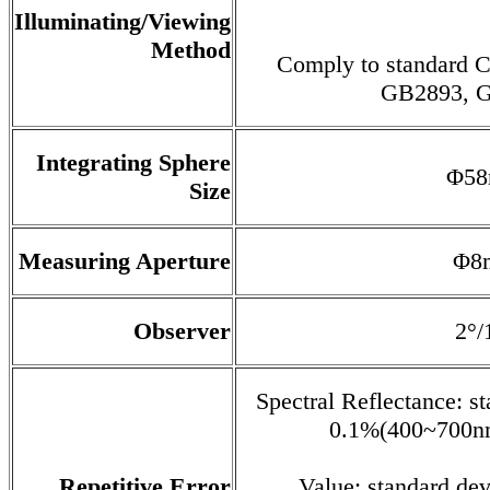
Illuminating/Viewing
Method
Comply to standard C
GB2893, 
Integrating Sphere
Φ5
Size
Measuring Aperture
Φ8
Observer
2°/
Spectral Reflectance: s
0.1%(400~700nm
Colori
Repetitive Error
Value: standard de