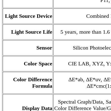
F11,
Light Source Device
Combined 
Light Source Life
5 years, more than 1.
Sensor
Silicon Photoele
Color Space
CIE LAB, XYZ, Y
Color Difference
ΔE*ab, ΔE*uv, ΔE
Formula
ΔE*cmc(1:
Spectral Graph/Data, S
Display Data
Color Difference Value/