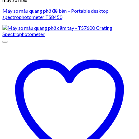
Máy so màu quang phổ để bàn – Portable desktop
spectrophotometer TS8450