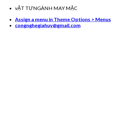
Skip
vẬT TƯNGÀNH MAY MẶC
to
Assign a menu in Theme Options > Menus
content
congnghegiahuy@gmail.com