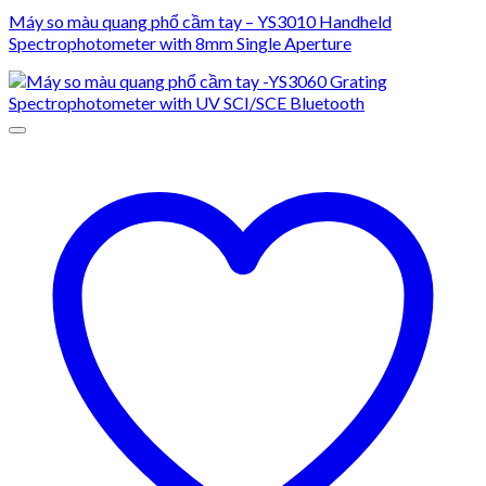
Máy so màu quang phổ cầm tay – YS3010 Handheld
Spectrophotometer with 8mm Single Aperture