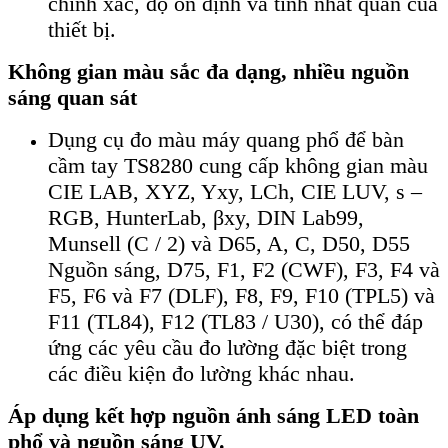
chính xác, độ ổn định và tính nhất quán của
thiết bị.
Không gian màu sắc đa dạng, nhiều nguồn
sáng quan sát
Dụng cụ đo màu máy quang phổ để bàn
cầm tay TS8280 cung cấp không gian màu
CIE LAB, XYZ, Yxy, LCh, CIE LUV, s –
RGB, HunterLab, βxy, DIN Lab99,
Munsell (C / 2) và D65, A, C, D50, D55
Nguồn sáng, D75, F1, F2 (CWF), F3, F4 và
F5, F6 và F7 (DLF), F8, F9, F10 (TPL5) và
F11 (TL84), F12 (TL83 / U30), có thể đáp
ứng các yêu cầu đo lường đặc biệt trong
các điều kiện đo lường khác nhau.
Áp dụng kết hợp nguồn ánh sáng LED toàn
phổ và nguồn sáng UV.