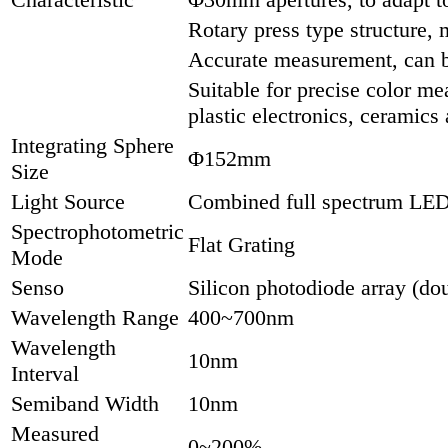
Rotary press type structure, 
Accurate measurement, can be
Suitable for precise color me
plastic electronics, ceramics
Integrating Sphere
Φ152mm
Size
Light Source
Combined full spectrum LED 
Spectrophotometric
Flat Grating
Mode
Senso
Silicon photodiode array (do
Wavelength Range
400~700nm
Wavelength
10nm
Interval
Semiband Width
10nm
Measured
0~200%