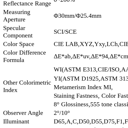
Reflectance Range
Measuring
Φ30mm/Φ25.4mm
Aperture
Specular
SCI/SCE
Component
Color Space
CIE LAB,XYZ,Yxy,LCh,CIE 
Color Difference
ΔE*ab,ΔE*uv,ΔE*94,ΔE*cmc
Formula
WI(ASTM E313,CIE/ISO,A
YI(ASTM D1925,ASTM 313
Other Colorimetric
Metamerism Index MI,
Index
Staining Fastness, Color Fas
8° Glossiness,555 tone classi
Observer Angle
2°/10°
Illuminant
D65,A,C,D50,D55,D75,F1,F