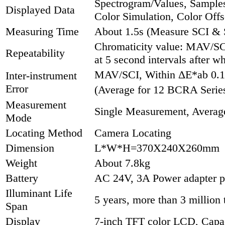
Spectrogram/Values, Samples
Displayed Data
Color Simulation, Color Offs
Measuring Time
About 1.5s (Measure SCI & 
Chromaticity value: MAV/SCI
Repeatability
at 5 second intervals after wh
MAV/SCI, Within ΔE*ab 0.
Inter-instrument
Error
(Average for 12 BCRA Series 
Measurement
Single Measurement, Averag
Mode
Locating Method
Camera Locating
Dimension
L*W*H=370X240X260mm
Weight
About 7.8kg
Battery
AC 24V, 3A Power adapter p
Illuminant Life
5 years, more than 3 millio
Span
Display
7-inch TFT color LCD, Capa