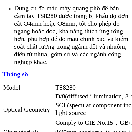
Dụng cụ đo màu máy quang phổ để bàn
cầm tay TS8280 được trang bị khẩu độ đơn
cắt Φ4mm hoặc Φ8mm, tốt cho phép đo
ngang hoặc dọc, khả năng thích ứng rộng
hơn, phù hợp để đo màu chính xác và kiểm
soát chất lượng trong ngành dệt và nhuộm,
điện tử nhựa, gốm sứ và các ngành công
nghiệp khác.
Thông số
Model
TS8280
D/8(diffused illumination, 8
SCI (specular component in
Optical Geometry
light source
Comply to CIE No.15，GB/T
Characteristic
Φ30mm apertures, to adapt t