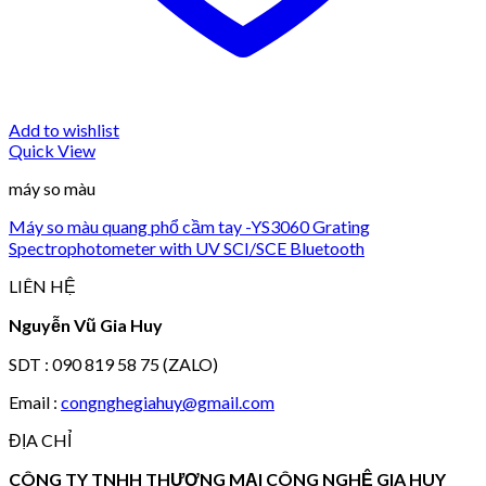
Add to wishlist
Quick View
máy so màu
Máy so màu quang phổ cầm tay -YS3060 Grating
Spectrophotometer with UV SCI/SCE Bluetooth
LIÊN HỆ
Nguyễn Vũ Gia Huy
SDT : 090 819 58 75 (ZALO)
Email :
congnghegiahuy@gmail.com
ĐỊA CHỈ
CÔNG TY TNHH THƯƠNG MẠI CÔNG NGHỆ GIA HUY