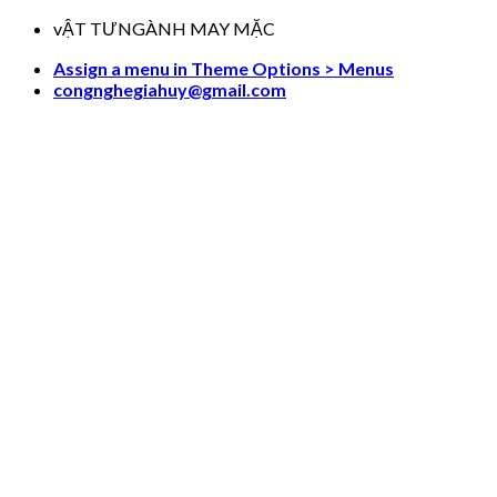
Skip
vẬT TƯNGÀNH MAY MẶC
to
Assign a menu in Theme Options > Menus
content
congnghegiahuy@gmail.com