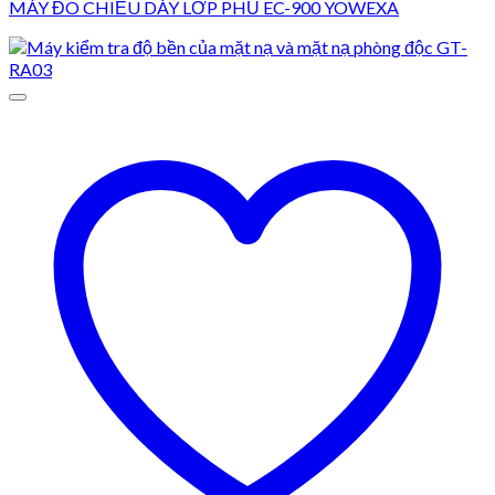
MÁY ĐO CHIỀU DÀY LỚP PHỦ EC-900 YOWEXA