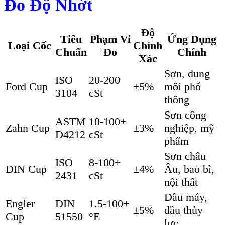
Đo Độ Nhớt
Độ
Tiêu
Phạm Vi
Ứng Dụng
Loại Cốc
Chính
Chuẩn
Đo
Chính
Xác
Sơn, dung
ISO
20-200
Ford Cup
±5%
môi phổ
3104
cSt
thông
Sơn công
ASTM
10-100+
Zahn Cup
±3%
nghiệp, mỹ
D4212
cSt
phẩm
Sơn châu
ISO
8-100+
DIN Cup
±4%
Âu, bao bì,
2431
cSt
nội thất
Dầu máy,
Engler
DIN
1.5-100+
±5%
dầu thủy
Cup
51550
°E
lực