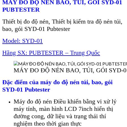
MÁY ĐO ĐỘ NÉN BAO, TÚI, GÓI
SYD-01
PUBTESTER
Thiết bị đo đ
ộ
nén,
Thiết bị kiểm tra độ nén túi,
bao, gói SYD-01 Pubtester
Model: SYD-01
Hãng SX: PUBTESTER – Trung Quốc
MÁY ĐO ĐỘ NÉN BAO, TÚI, GÓI SYD-
Đ
ặc điểm của m
áy đo
độ nén túi, bao, gói
SYD-01 Pubtester
Máy đo độ nén Điều khiển bằng vi xử lý
máy tính, màn hình LCD 7inch hiển thị
đường cong, dữ liệu và trạng thái thí
nghiệm theo thời gian thực