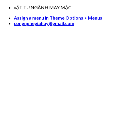
Skip
vẬT TƯNGÀNH MAY MẶC
to
Assign a menu in Theme Options > Menus
content
congnghegiahuy@gmail.com