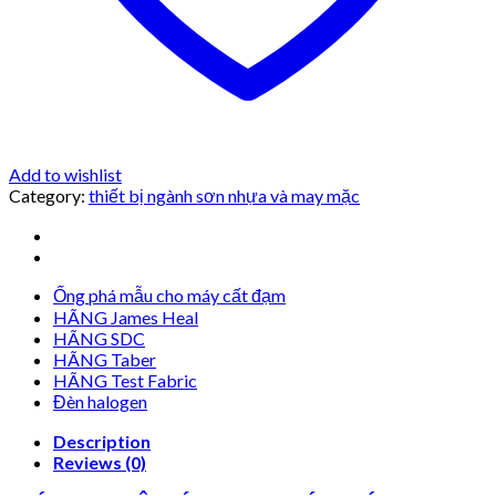
Add to wishlist
Category:
thiết bị ngành sơn nhựa và may mặc
Ống phá mẫu cho máy cất đạm
HÃNG James Heal
HÃNG SDC
HÃNG Taber
HÃNG Test Fabric
Đèn halogen
Description
Reviews (0)