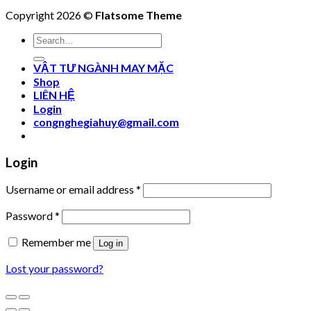
Copyright 2026 ©
Flatsome Theme
Search
for:
VẬT TƯ NGÀNH MAY MẶC
Shop
LIÊN HỆ
Login
congnghegiahuy@gmail.com
Login
Username or email address
*
Password
*
Remember me
Log in
Lost your password?