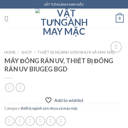
Skip
vẬT TƯNGÀNH MAY MẶC
to
content
0
HOME
/
SHOP
/
THIẾT BỊ NGÀNH SƠN NHỰA VÀ MAY MẶC
MÁY ĐÓNG RẮN UV, THIẾT BỊ ĐÓNG
RẮN UV BIUGEG BGD
Add to
wishlist
Add to wishlist
Category:
thiết bị ngành sơn nhựa và may mặc