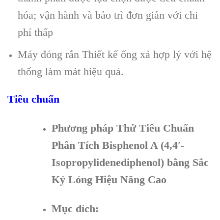
h
óa; v
ận h
ành và b
ảo tr
ì đơn gi
ản với chi
ph
í th
ấp
Máy đóng rắn Thiết kế ống xả hợp l
ý v
ới hệ
thống l
àm mát hi
ệu quả.
Tiêu chuẩn
Phương pháp Thử Tiêu Chuẩn
Phân Tích Bisphenol A (4,4′-
Isopropylidenediphenol) bằng Sắc
Ký Lỏng Hiệu Năng Cao
Mục đích: