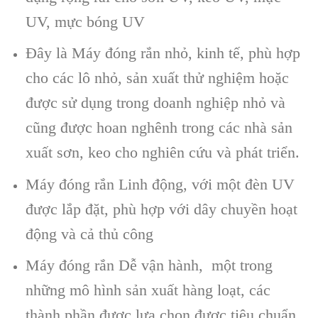
UV, mực b
óng UV
Đây là Máy đóng rắn nh
ỏ, kinh tế, ph
ù h
ợp
cho c
ác lô nh
ỏ, sản xuất thử nghiệm hoặc
được sử dụng trong doanh nghiệp nhỏ v
à
cũng đư
ợc hoan ngh
ênh trong các nhà s
ản
xuất sơn, keo cho nghi
ên c
ứu v
à phát tri
ển.
Máy đóng rắn Linh động, với một đ
èn UV
đư
ợc lắp đặt, ph
ù h
ợp với d
ây chuy
ền hoạt
động v
à c
ả thủ c
ông
Máy đóng rắn D
ễ vận h
ành, m
ột trong
những m
ô hình s
ản xuất h
àng lo
ạt, c
ác
thành ph
ần được lựa chọn được ti
êu chu
ẩn