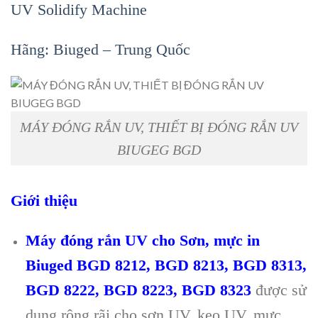
UV Solidify Machine
H
ãng: Biuged – Trung Qu
ốc
MÁY ĐÓNG RẮN UV, THIẾT BỊ ĐÓNG RẮN UV
BIUGEG BGD
Giới thiệu
Máy đóng r
ắn UV
cho Sơn, mực in
Biuged BGD 8212, BGD 8213, BGD 8313,
BGD 8222, BGD 8223, BGD 8323
được sử
dụng rộng r
ãi cho sơn UV, keo UV, m
ực