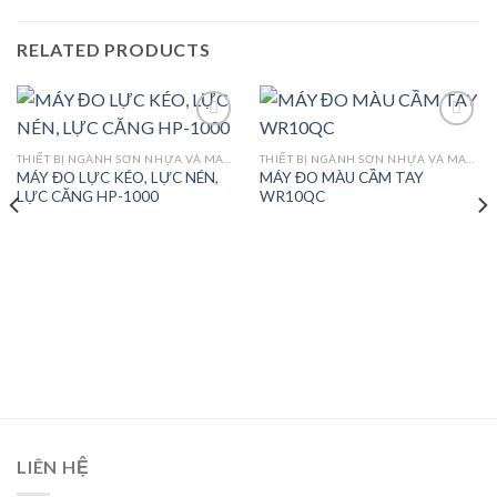
RELATED PRODUCTS
THIẾT BỊ NGÀNH SƠN NHỰA VÀ MAY MẶC
THIẾT BỊ NGÀNH SƠN NHỰA VÀ MAY MẶC
MÁY ĐO LỰC KÉO, LỰC NÉN,
MÁY ĐO MÀU CẦM TAY
Add to
Add to
LỰC CĂNG HP-1000
WR10QC
wishlist
wishlist
LIÊN HỆ