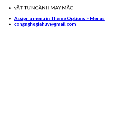
Skip
vẬT TƯNGÀNH MAY MẶC
to
Assign a menu in Theme Options > Menus
content
congnghegiahuy@gmail.com