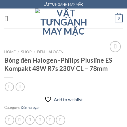
Skip
vẬT TƯNGÀNH MAY MẶC
to
content
0
HOME
/
SHOP
/
ĐÈN HALOGEN
Bóng đèn Halogen -Philips Plusline ES
Kompakt 48W R7s 230V CL – 78mm
Add to
wishlist
Add to wishlist
Category:
Đèn halogen