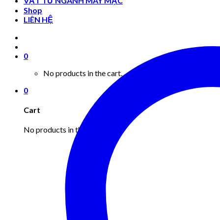
VẬT TƯ NGÀNH MAY MẶC
Shop
LIÊN HỆ
0
No products in the cart.
0
Cart
No products in the cart.