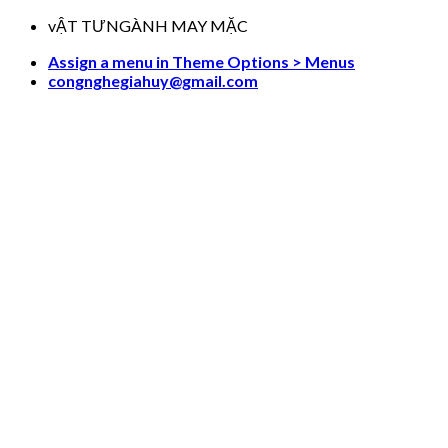
Skip
vẬT TƯNGÀNH MAY MẶC
to
Assign a menu in Theme Options > Menus
content
congnghegiahuy@gmail.com