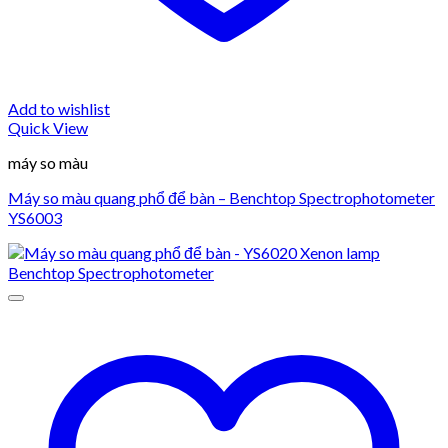
Add to wishlist
Quick View
máy so màu
Máy so màu quang phổ để bàn – Benchtop Spectrophotometer
YS6003