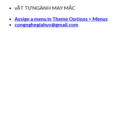
Skip
vẬT TƯNGÀNH MAY MẶC
to
Assign a menu in Theme Options > Menus
content
congnghegiahuy@gmail.com