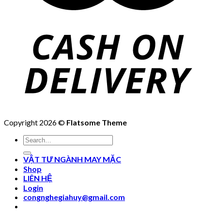
Copyright 2026 ©
Flatsome Theme
Search
for:
VẬT TƯ NGÀNH MAY MẶC
Shop
LIÊN HỆ
Login
congnghegiahuy@gmail.com