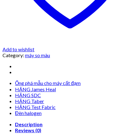
Add to wishlist
Category:
máy so màu
Ống phá mẫu cho máy cất đạm
HÃNG James Heal
HÃNG SDC
HÃNG Taber
HÃNG Test Fabric
Đèn halogen
Description
Reviews (0)