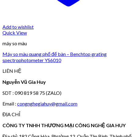
Add to wishlist
Quick View
máy so màu
Máy so màu quang phổ để bàn – Benchtop grating
spectrophotometer YS6010
LIÊN HỆ
Nguyễn Vũ Gia Huy
SDT : 090 819 58 75 (ZALO)
Email :
congnghegiahuy@gmail.com
ĐỊA CHỈ
CÔNG TY TNHH THƯƠNG MẠI CÔNG NGHỆ GIA HUY
Địa chỉ: 182 Cộng Hòa, Phường 12, Quận Tân Bình, Thành phố