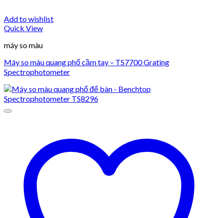
Add to wishlist
Quick View
máy so màu
Máy so màu quang phổ cầm tay – TS7700 Grating
Spectrophotometer