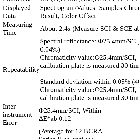
Displayed
Spectrogram/Values, Samples Chrom
Data
Result, Color Offset
Measuring
About 2.4s (Measure SCI & SCE ab
Time
Spectral reflectance: Φ25.4mm/SCI,
0.04%)
Chromaticity value:Φ25.4mm/SCI, S
calibration plate is measured 30 tim
Repeatability
Spectral Tran
Standard deviation within 0.05% (
Chromaticity value:Φ25.4mm/SCI, S
calibration plate is measured 30 tim
Inter-
Φ25.4mm/SCI, Within
instrument
ΔE*ab 0.12
Error
(Average for 12 BCRA