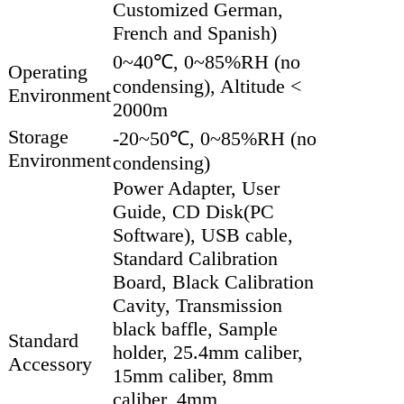
Customized German,
French and Spanish)
0~40℃, 0~85%RH (no
Operating
condensing), Altitude <
Environment
2000m
Storage
-20~50℃, 0~85%RH (no
Environment
condensing)
Power Adapter, User
Guide, CD Disk(PC
Software), USB cable,
Standard Calibration
Board, Black Calibration
Cavity, Transmission
black baffle, Sample
Standard
holder, 25.4mm caliber,
Accessory
15mm caliber, 8mm
caliber, 4mm