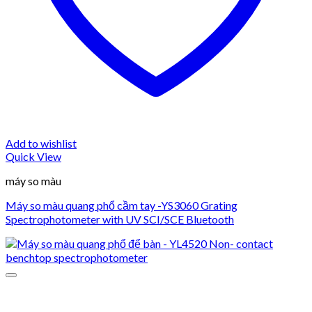
Add to wishlist
Quick View
máy so màu
Máy so màu quang phổ cầm tay -YS3060 Grating
Spectrophotometer with UV SCI/SCE Bluetooth