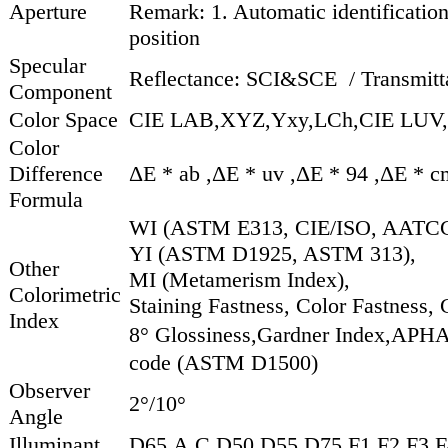
Aperture
Remark: 1. Automatic identificatio
position
Specular
Reflectance: SCI&SCE / Transmit
Component
Color Space
CIE LAB,XYZ,Yxy,LCh,CIE LUV,M
Color
Difference
ΔE * ab ,ΔE * uv ,ΔE * 94 ,ΔE * c
Formula
WI (ASTM E313, CIE/ISO, AATCC,
YI (ASTM D1925, ASTM 313),
Other
MI (Metamerism Index),
Colorimetric
Staining Fastness, Color Fastness, 
Index
8° Glossiness,Gardner Index,APH
code (ASTM D1500)
Observer
2°/10°
Angle
Illuminant
D65,A,C,D50,D55,D75,F1,F2,F3,F