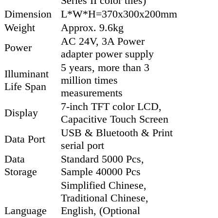
Series II color tiles)
Dimension
L*W*H=370x300x200mm
Weight
Approx. 9.6kg
AC 24V, 3A Power
Power
adapter power supply
5 years, more than 3
Illuminant
million times
Life Span
measurements
7-inch TFT color LCD,
Display
Capacitive Touch Screen
USB & Bluetooth & Print
Data Port
serial port
Data
Standard 5000 Pcs,
Storage
Sample 40000 Pcs
Simplified Chinese,
Traditional Chinese,
Language
English, (Optional