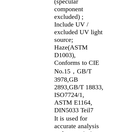
(specular
component
excluded) ;
Include UV /
excluded UV light
source;
Haze(ASTM
D1003),
Conforms to CIE
No.15，GB/T
3978,GB
2893,GB/T 18833,
ISO7724/1,
ASTM E1164,
DIN5033 Teil7
It is used for
accurate analysis