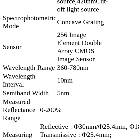
source,420nmCut-
off light source
Spectrophotometric
Concave Grating
Mode
256 Image
Element Double
Sensor
Array CMOS
Image Sensor
Wavelength Range
360-780nm
Wavelength
10nm
Interval
Semiband Width
5nm
Measured
Reflectance
0-200%
Range
Reflective : Φ30mm/Φ25.4mm,
Measuring
Transmissive : Φ25.