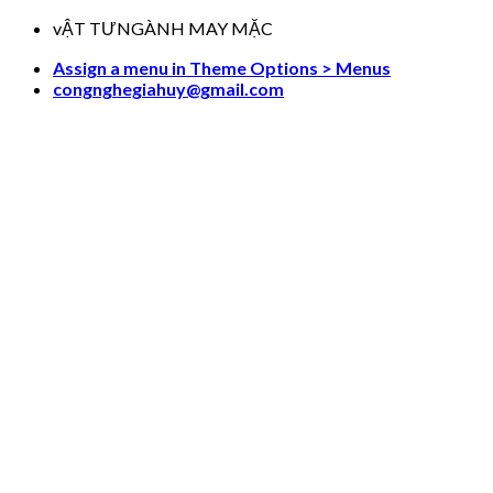
Skip
vẬT TƯNGÀNH MAY MẶC
to
Assign a menu in Theme Options > Menus
content
congnghegiahuy@gmail.com