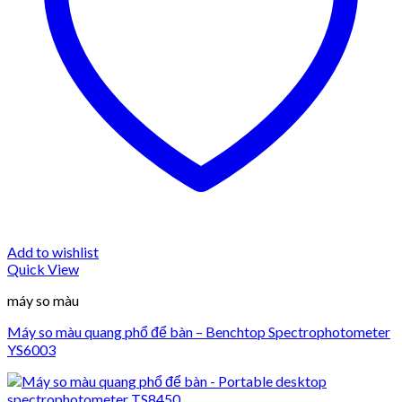
Add to wishlist
Quick View
máy so màu
Máy so màu quang phổ để bàn – Benchtop Spectrophotometer
YS6003