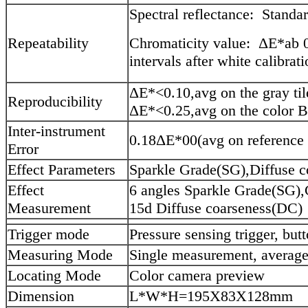
Spectral reflectance: Standa
Repeatability
Chromaticity value: ΔE*ab 0.
intervals after white calibrati
ΔE*<0.10,avg on the gray til
Reproducibility
ΔE*<0.25,avg on the color B
Inter-instrument
0.18ΔE*00(avg on reference S
Error
Effect Parameters
Sparkle Grade(SG),Diffuse c
Effect
6 angles Sparkle Grade(SG),
Measurement
15d Diffuse coarseness(DC)
Trigger mode
Pressure sensing trigger, butt
Measuring Mode
Single measurement, average
Locating Mode
Color camera preview
Dimension
L*W*H=195X83X128mm