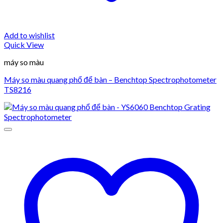
Add to wishlist
Quick View
máy so màu
Máy so màu quang phổ để bàn – Benchtop Spectrophotometer
TS8216