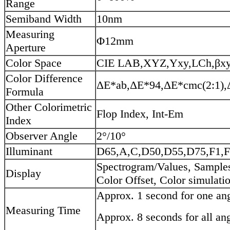
Range
Semiband Width
10nm
Measuring
Φ12mm
Aperture
Color Space
CIE LAB,XYZ,Yxy,LCh,βxy
Color Difference
ΔE*ab,ΔE*94,ΔE*cmc(2:1),
Formula
Other Colorimetric
Flop Index, Int-Em
Index
Observer Angle
2°/10°
Illuminant
D65,A,C,D50,D55,D75,F1,F
Spectrogram/Values, Samples
Display
Color Offset, Color simulatio
Approx. 1 second for one an
Measuring Time
Approx. 8 seconds for all an