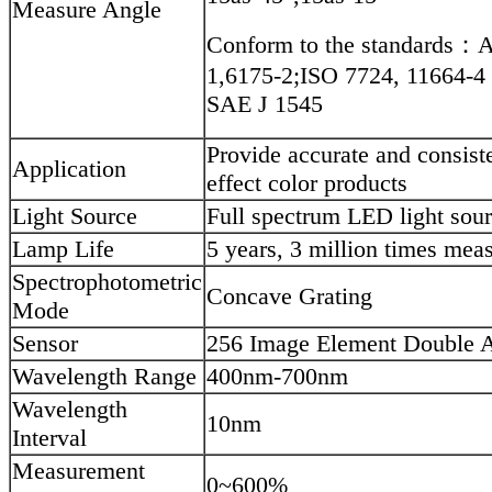
Measure Angle
Conform to the standards：
1,6175-2;ISO 7724, 11664-
SAE J 1545
Provide accurate and consist
Application
effect color products
Light Source
Full spectrum LED light sou
Lamp Life
5 years, 3 million times mea
Spectrophotometric
Concave Grating
Mode
Sensor
256 Image Element Double 
Wavelength Range
400nm-700nm
Wavelength
10nm
Interval
Measurement
0~600%