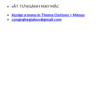
Skip
vẬT TƯNGÀNH MAY MẶC
to
Assign a menu in Theme Options > Menus
content
congnghegiahuy@gmail.com