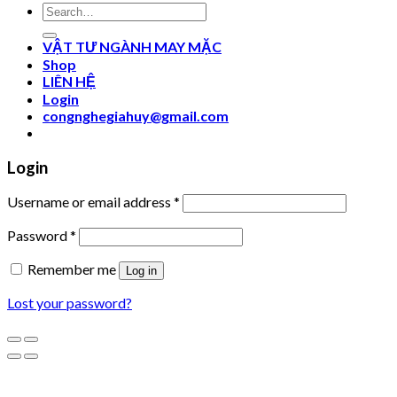
Search
for:
VẬT TƯ NGÀNH MAY MẶC
Shop
LIÊN HỆ
Login
congnghegiahuy@gmail.com
Login
Username or email address
*
Password
*
Remember me
Log in
Lost your password?