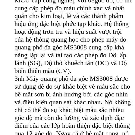
MCU cấp công nghiệp với 08góc đo, có thể
cung cấp phép đo màu chính xác và nhất
quán cho kim loại, lê và các thành phẩm
hiệu ứng đặc biệt phức tạp khác. Hệ thống
hoạt động trơn tru và hiệu suất vượt trội
của hệ thống quang học cho phép máy đo
quang phổ đa góc MS3008 cung cấp khả
năng lặp lại và tái tạo các phép đo Độ lấp
lánh (SG), Độ thô khuếch tán (DC) và Độ
biến thiên màu (CV).
3nh Máy quang phổ đa góc MS3008 được
sử dụng để đo sự khác biệt về màu sắc cho
bề mặt sơn bị ảnh hưởng bởi các góc nhìn
và điều kiện quan sát khác nhau. Nó không
chỉ có thể đo sự khác biệt màu sắc nhiều
góc độ mà còn đo lường và xác định đặc
điểm của các lớp hoàn thiện đặc biệt thông
qua 12 góc đo. Ngay cả ở bề mặt cong, nó