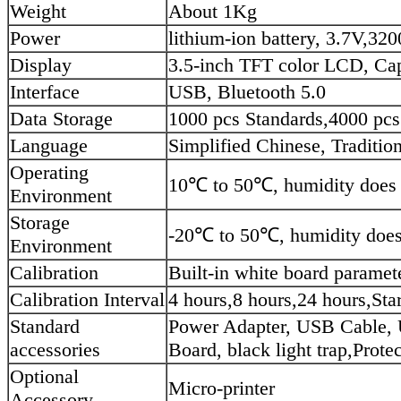
Weight
About 1Kg
Power
lithium-ion battery, 3.7V,32
Display
3.5-inch TFT color LCD, Ca
Interface
USB, Bluetooth 5.0
Data Storage
1000 pcs Standards,4000 pc
Language
Simplified Chinese, Traditio
Operating
10℃ to 50℃, humidity does 
Environment
Storage
-20℃ to 50℃, humidity does
Environment
Calibration
Built-in white board paramete
Calibration Interval
4 hours,8 hours,24 hours,Star
Standard
Power Adapter, USB Cable, U
accessories
Board, black light trap,Prote
Optional
Micro-printer
Accessory