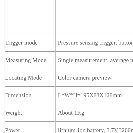
Trigger mode
Pressure sensing trigger, button
Measuring Mode
Single measurement, average 
Locating Mode
Color camera preview
Dimension
L*W*H=195X83X128mm
Weight
About 1Kg
Power
lithium-ion battery, 3.7V,3200