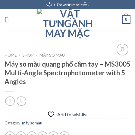
Skip
vẬT TƯNGÀNH MAY MẶC
to
content
0
HOME
/
SHOP
/
MÁY SO MÀU
Máy so màu quang phổ cầm tay – MS3005
Multi-Angle Spectrophotometer with 5
Add to
wishlist
Angles
Add to wishlist
Category:
máy so màu