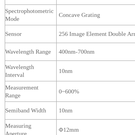
Spectrophotometric
Concave Grating
Mode
Sensor
256 Image Element Double A
Wavelength Range
400nm-700nm
Wavelength
10nm
Interval
Measurement
0~600%
Range
Semiband Width
10nm
Measuring
Φ12mm
Aperture