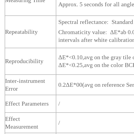
Measuring Time
Approx. 5 seconds for all angl
Spectral reflectance: Standard
Repeatability
Chromaticity value: ΔE*ab 0.03
intervals after white calibratio
ΔE*<0.10,avg on the gray tile 
Reproducibility
ΔE*<0.25,avg on the color BCR
Inter-instrument
0.2ΔE*00(avg on reference Seri
Error
Effect Parameters
/
Effect
/
Measurement