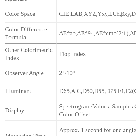
Color Space
CIE LAB,XYZ,Yxy,LCh,βxy,D
Color Difference
ΔE*ab,ΔE*94,ΔE*cmc(2:1),Δ
Formula
Other Colorimetric
Flop Index
Index
Observer Angle
2°/10°
Illuminant
D65,A,C,D50,D55,D75,F1,F2(
Spectrogram/Values, Samples C
Display
Color Offset
Approx. 1 second for one angl