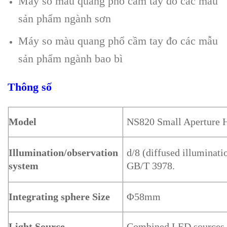
Máy so màu quang phổ cầm tay đo các mẫu
sản phẩm ngành sơn
Máy so màu quang phổ cầm tay đo các mẫu
sản phẩm ngành bao bì
Thông số
Model
NS820 Small Aperture 
Illumination/observation
d/8 (diffused illuminat
system
GB/T 3978.
Integrating sphere Size
Φ58mm
Light Source
Combined LED sources