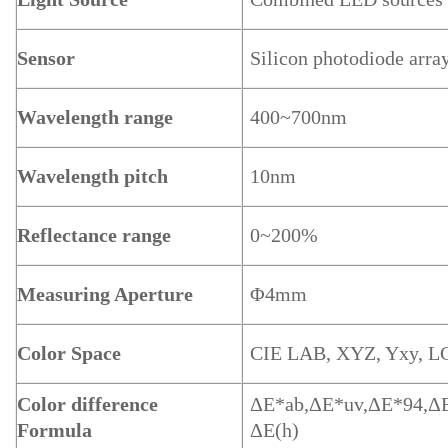
Sensor
Silicon photodiode arra
Wavelength range
400~700nm
Wavelength pitch
10nm
Reflectance range
0~200%
Measuring Aperture
Φ4mm
Color Space
CIE LAB, XYZ, Yxy,
Color difference
ΔE*ab,ΔE*uv,ΔE*94,ΔE
Formula
ΔE(h)