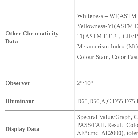
Whiteness – WI(ASTM
Yellowness-YI(ASTM 
Other Chromaticity
TI(ASTM E313，CIE/I
Data
Metamerism Index (Mt
Colour Stain, Color Fas
Observer
2°/10°
Illuminant
D65,D50,A,C,D55,D75,F
Spectral Value/Graph, C
PASS/FAIL Result, Color
Display Data
ΔE*cmc, ΔE2000), tolera