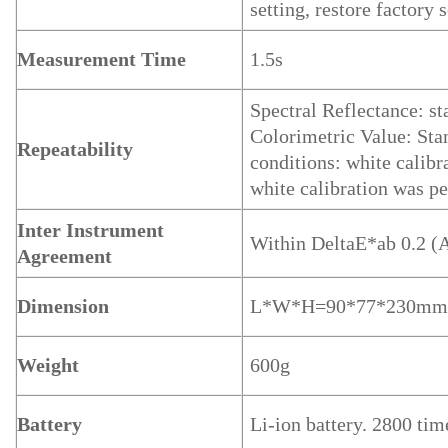
setting, restore factory 
Measurement Time
1.5s
Spectral Reflectance: 
Colorimetric Value: St
Repeatability
conditions: white calibr
white calibration was p
Inter Instrument
Within DeltaE*ab 0.2 (A
Agreement
Dimension
L*W*H=90*77*230m
Weight
600g
Battery
Li-ion battery. 2800 tim