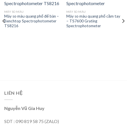
Add to
Add to
MÁY SO MÀU
MÁY SO MÀU
wishlist
wishlist
Máy so màu quang phổ để bàn –
Máy so màu quang phổ cầm tay
Benchtop Spectrophotometer
– TS7600 Grating
TS8216
Spectrophotometer
LIÊN HỆ
Nguyễn Vũ Gia Huy
SDT : 090 819 58 75 (ZALO)