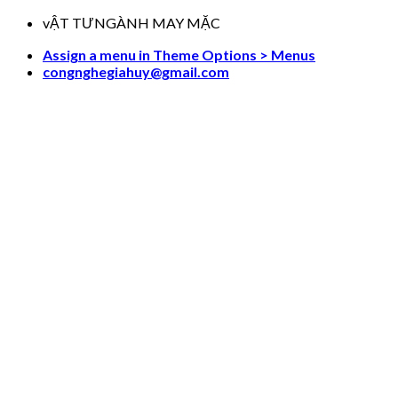
Skip
vẬT TƯNGÀNH MAY MẶC
to
Assign a menu in Theme Options > Menus
content
congnghegiahuy@gmail.com