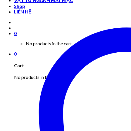
VẬT TƯ NGÀNH MAY MẶC
Shop
LIÊN HỆ
0
No products in the cart.
0
Cart
No products in the cart.